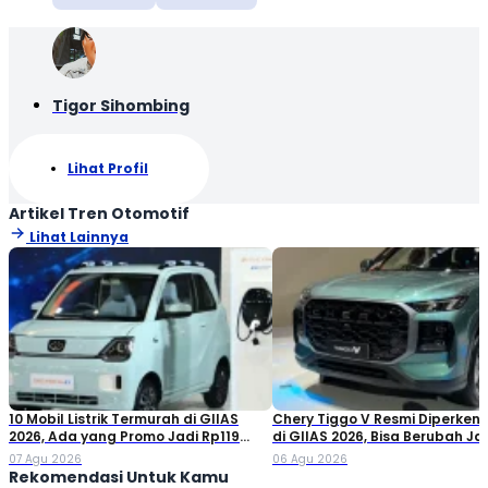
Tigor Sihombing
Lihat Profil
Artikel Tren Otomotif
Lihat Lainnya
10 Mobil Listrik Termurah di GIIAS
Chery Tiggo V Resmi Diperken
2026, Ada yang Promo Jadi Rp119
di GIIAS 2026, Bisa Berubah Ja
Jutaan!
Double Cabin
07 Agu 2026
06 Agu 2026
Rekomendasi Untuk Kamu