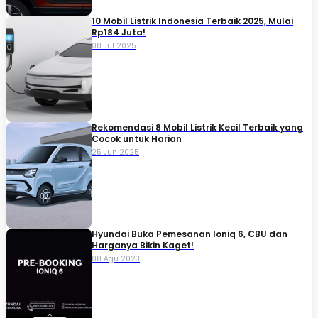
10 Mobil Listrik Indonesia Terbaik 2025, Mulai
Rp184 Juta!
08 Jul 2025
Rekomendasi 8 Mobil Listrik Kecil Terbaik yang
Cocok untuk Harian
25 Jun 2025
Hyundai Buka Pemesanan Ioniq 6, CBU dan
Harganya Bikin Kaget!
08 Agu 2023