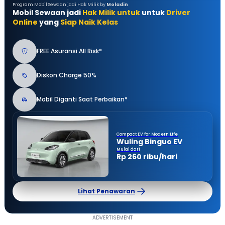
Program Mobil Sewaan jadi Hak Milik by
Moladin
Mobil Sewaan jadi
Hak Milik untuk
untuk
Driver
Online
yang
Siap Naik Kelas
FREE Asuransi All Risk*
Diskon Charge 50%
Mobil Diganti Saat Perbaikan*
Compact EV for Modern Life
Wuling Binguo EV
Mulai dari
Rp 260 ribu/hari
Lihat Penawaran