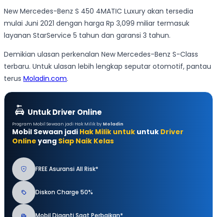
New Mercedes-Benz S 450 4MATIC Luxury akan tersedia
mulai Juni 2021 dengan harga Rp 3,099 miliar termasuk
layanan StarService 5 tahun dan garansi 3 tahun.
Demikian ulasan perkenalan New Mercedes-Benz S-Class
terbaru. Untuk ulasan lebih lengkap seputar otomotif, pantau
terus
Moladin.com
.
Untuk Driver Online
Program Mobil Sewaan jadi Hak Milik by
Moladin
Mobil Sewaan jadi
Hak Milik untuk
untuk
Driver
Online
yang
Siap Naik Kelas
FREE Asuransi All Risk*
Diskon Charge 50%
Mobil Diganti Saat Perbaikan*