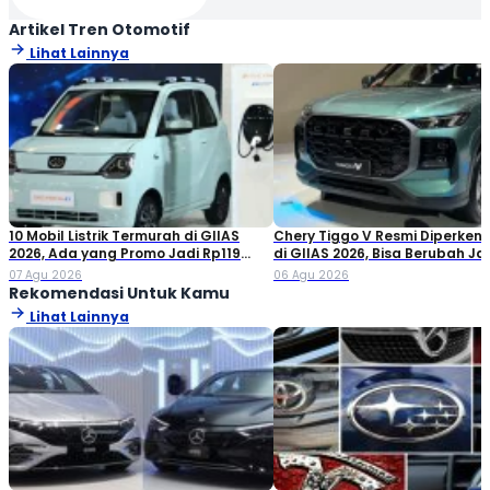
Artikel Tren Otomotif
Lihat Lainnya
10 Mobil Listrik Termurah di GIIAS
Chery Tiggo V Resmi Diperken
2026, Ada yang Promo Jadi Rp119
di GIIAS 2026, Bisa Berubah Ja
Jutaan!
Double Cabin
07 Agu 2026
06 Agu 2026
Rekomendasi Untuk Kamu
Lihat Lainnya