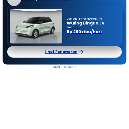
Compact EV for Modern Life
Wuling Binguo EV
Mulai dari
Rp 260 ribu/hari
Lihat Penawaran