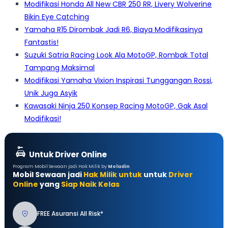
Modifikasi Honda All New CBR 250 RR, Livery Wolverine
Bikin Eye Catching
Yamaha R15 Dirombak Jadi R6, Biaya Modifikasinya
Fantastis!
Suzuki Satria Racing Look Ala MotoGP, Rombak Total
Tampang Maksimal
Modifikasi Yamaha Vixion Inspirasi Tunggangan Rossi,
Unik Juga Asyik
Kawasaki Ninja 250 Konsep Racing MotoGP, Gak Asal
Modifikasi!
Untuk Driver Online
Program Mobil Sewaan jadi Hak Milik by
Moladin
Mobil Sewaan jadi
Hak Milik untuk
untuk
Driver
Online
yang
Siap Naik Kelas
FREE Asuransi All Risk*