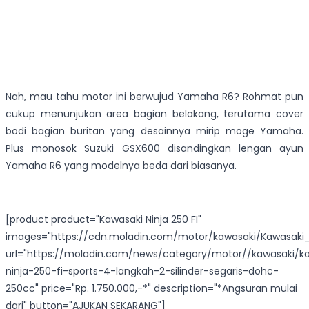
Nah, mau tahu motor ini berwujud Yamaha R6? Rohmat pun
cukup menunjukan area bagian belakang, terutama cover
bodi bagian buritan yang desainnya mirip moge Yamaha.
Plus monosok Suzuki GSX600 disandingkan lengan ayun
Yamaha R6 yang modelnya beda dari biasanya.
[product product="Kawasaki Ninja 250 FI"
images="https://cdn.moladin.com/motor/kawasaki/Kawasaki_N
url="https://moladin.com/news/category/motor//kawasaki/k
ninja-250-fi-sports-4-langkah-2-silinder-segaris-dohc-
250cc" price="Rp. 1.750.000,-*" description="*Angsuran mulai
dari" button="AJUKAN SEKARANG"]