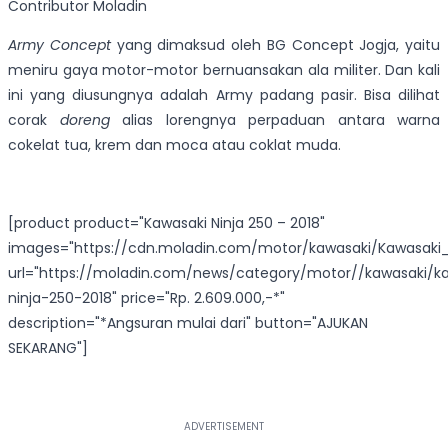
Contributor Moladin
Army Concept
yang dimaksud oleh BG Concept Jogja, yaitu
meniru gaya motor-motor bernuansakan ala militer. Dan kali
ini yang diusungnya adalah Army padang pasir. Bisa dilihat
corak
doreng
alias lorengnya perpaduan antara warna
cokelat tua, krem dan moca atau coklat muda.
[product product="Kawasaki Ninja 250 – 2018"
images="https://cdn.moladin.com/motor/kawasaki/Kawasaki_N
url="https://moladin.com/news/category/motor//kawasaki/k
ninja-250-2018" price="Rp. 2.609.000,-*"
description="*Angsuran mulai dari" button="AJUKAN
SEKARANG"]