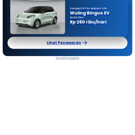
Compact EV for Modern Life
Wuling Binguo EV
Mulai dari
Rp 260 ribu/hari
Lihat Penawaran