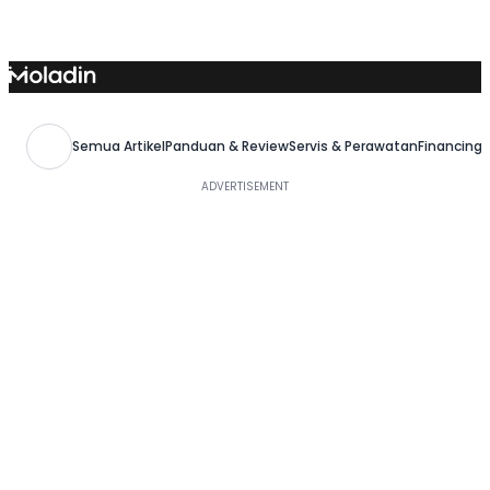
Skip
to
content
Semua Artikel
Panduan & Review
Servis & Perawatan
Financing,