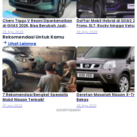
Chery Tiggo V Resmi Diperkenalkan
Daftar Mobil Hybrid di GIIAS 20
di GIIAS 2026, Bisa Berubah Jadi
Fronx, XL7, Rocky hingga Veloz!
Double Cabin
06 Agu 2026
06 Agu 2026
Rekomendasi Untuk Kamu
Lihat Lainnya
7 Rekomendasi Bengkel Spesialis
Deretan Masalah Nissan X-Trai
Mobil Nissan Terbaik!
Bekas
07 Jun 2022
26 Agu 2021