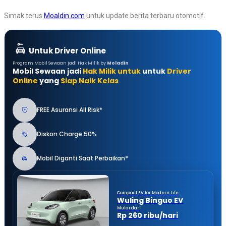
Simak terus
Moaldin.com
untuk update berita terbaru otomotif.
Untuk Driver Online
Program Mobil Sewaan jadi Hak Milik by
Moladin
Mobil Sewaan jadi
Hak Milik untuk
untuk
Driver
Online
yang
Siap Naik Kelas
FREE Asuransi All Risk*
Diskon Charge 50%
Mobil Diganti Saat Perbaikan*
Compact EV for Modern Life
Wuling Binguo EV
Mulai dari
Rp 260 ribu/hari