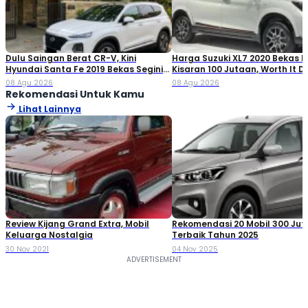
Dulu Saingan Berat CR-V, Kini
Harga Suzuki XL7 2020 Bekas Ki
Hyundai Santa Fe 2019 Bekas Segini
Kisaran 100 Jutaan, Worth It Di
Harganya
08 Agu 2026
08 Agu 2026
Rekomendasi Untuk Kamu
Lihat Lainnya
Review Kijang Grand Extra, Mobil
Rekomendasi 20 Mobil 300 Ju
Keluarga Nostalgia
Terbaik Tahun 2025
30 Nov 2021
04 Nov 2025