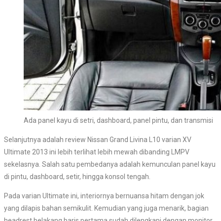
Ada panel kayu di setri, dashboard, panel pintu, dan transmisi
Selanjutnya adalah review Nissan Grand Livina L10 varian XV
Ultimate 2013 ini lebih terlihat lebih mewah dibanding LMPV
sekelasnya. Salah satu pembedanya adalah kemunculan panel kayu
di pintu, dashboard, setir, hingga konsol tengah.
Pada varian Ultimate ini, interiornya bernuansa hitam dengan jok
yang dilapis bahan semikulit. Kemudian yang juga menarik, bagian
headrest belakang baris pertama sudah dilengkapi dengan monitor.