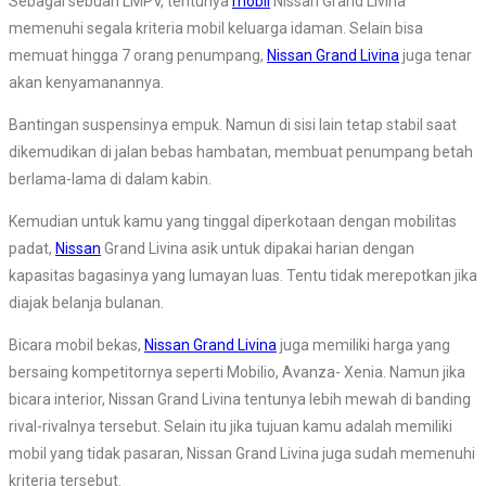
Sebagai sebuah LMPV, tentunya
mobil
Nissan Grand Livina
memenuhi segala kriteria mobil keluarga idaman. Selain bisa
memuat hingga 7 orang penumpang,
Nissan Grand Livina
juga tenar
akan kenyamanannya.
Bantingan suspensinya empuk. Namun di sisi lain tetap stabil saat
dikemudikan di jalan bebas hambatan, membuat penumpang betah
berlama-lama di dalam kabin.
Kemudian untuk kamu yang tinggal diperkotaan dengan mobilitas
padat,
Nissan
Grand Livina asik untuk dipakai harian dengan
kapasitas bagasinya yang lumayan luas. Tentu tidak merepotkan jika
diajak belanja bulanan.
Bicara mobil bekas,
Nissan Grand Livina
juga memiliki harga yang
bersaing kompetitornya seperti Mobilio, Avanza- Xenia. Namun jika
bicara interior, Nissan Grand Livina tentunya lebih mewah di banding
rival-rivalnya tersebut. Selain itu jika tujuan kamu adalah memiliki
mobil yang tidak pasaran, Nissan Grand Livina juga sudah memenuhi
kriteria tersebut.