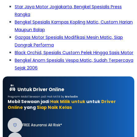
Star Jaya Motor Jogjakarta, Bengkel Spesialis Press
Rangka
Bengkel Spesialis Kampas Kopling Matic, Custom Harian
Maupun Balap
Gazgas Motor Spesialis Modifikasi Mesin Matic, Siap
Dongrak Performa
Black Orchid, Spesialis Custom Pelek Hingga Sasis Motor
Bengkel Anom Spesialis Vespa Matic, Sudah Terpercaya
Sejak 2006
Untuk Driver Online
Program Mobil Sewaan jadi Hak Milik by
Moladin
Mobil Sewaan jadi
Hak Milik untuk
untuk
Driver
Online
yang
Siap Naik Kelas
FREE Asuransi All Risk*