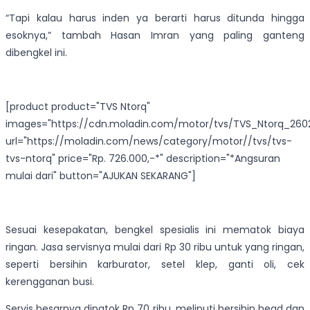
“Tapi kalau harus inden ya berarti harus ditunda hingga
esoknya,” tambah Hasan Imran yang paling ganteng
dibengkel ini.
[product product="TVS Ntorq"
images="https://cdn.moladin.com/motor/tvs/TVS_Ntorq_2602
url="https://moladin.com/news/category/motor//tvs/tvs-
tvs-ntorq" price="Rp. 726.000,-*" description="*Angsuran
mulai dari" button="AJUKAN SEKARANG"]
Sesuai kesepakatan, bengkel spesialis ini mematok biaya
ringan. Jasa servisnya mulai dari Rp 30 ribu untuk yang ringan,
seperti bersihin karburator, setel klep, ganti oli, cek
kerengganan busi.
Servis besarnya dipatok Rp 70 ribu, meliputi bersihin head dan