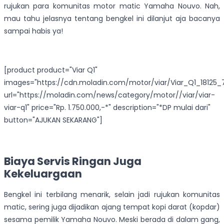
rujukan para komunitas motor matic Yamaha Nouvo. Nah,
mau tahu jelasnya tentang bengkel ini dilanjut aja bacanya
sampai habis ya!
[product product="Viar Q1"
images="https://cdn.moladin.com/motor/viar/Viar_Q1_18125_7
url="https://moladin.com/news/category/motor//viar/viar-
viar-q1" price="Rp. 1.750.000,-*" description="*DP mulai dari"
button="AJUKAN SEKARANG"]
Biaya Servis Ringan Juga
Kekeluargaan
Bengkel ini terbilang menarik, selain jadi rujukan komunitas
matic, sering juga dijadikan ajang tempat kopi darat (kopdar)
sesama pemilik Yamaha Nouvo. Meski berada di dalam gang,