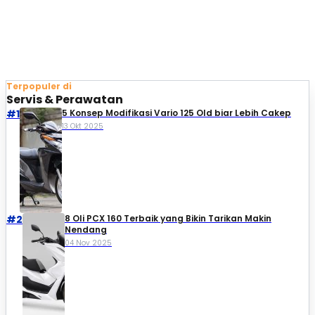
Terpopuler di
Servis & Perawatan
#1
5 Konsep Modifikasi Vario 125 Old biar Lebih Cakep
13 Okt 2025
#2
8 Oli PCX 160 Terbaik yang Bikin Tarikan Makin
Nendang
04 Nov 2025