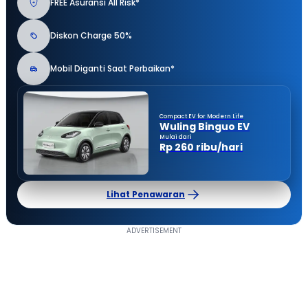
FREE Asuransi All Risk*
Diskon Charge 50%
Mobil Diganti Saat Perbaikan*
Compact EV for Modern Life
Wuling Binguo EV
Mulai dari
Rp 260 ribu/hari
Lihat Penawaran