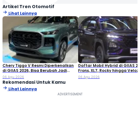
Artikel Tren Otomotif
Lihat Lainnya
Chery Tiggo V Resmi Diperkenalkan
Daftar Mobil Hybrid di GIIAS 20
di GIIAS 2026, Bisa Berubah Jadi
Fronx, XL7, Rocky hingga Veloz!
Double Cabin
06 Agu 2026
06 Agu 2026
Rekomendasi Untuk Kamu
Lihat Lainnya