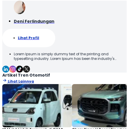
Deni Ferlindungan
Lihat Profil
Lorem Ipsum is simply dummy text of the printing and
typesetting industry. Lorem Ipsum has been the industry's
standard dummy text ever since the 1500s, when an unknown
printer took a galley of type and scrambled it to make a type
specimen book. It has survived not only five centuries, but also
Artikel Tren Otomotif
the leap into electronic typesetting, remaining essentially
Lihat Lainnya
unchanged. It was popularised in the 1960s with the release of
Letraset sheets containing Lorem Ipsum passages, and more
recently with desktop publishing software like Aldus PageMaker
including versions of Lorem Ipsum