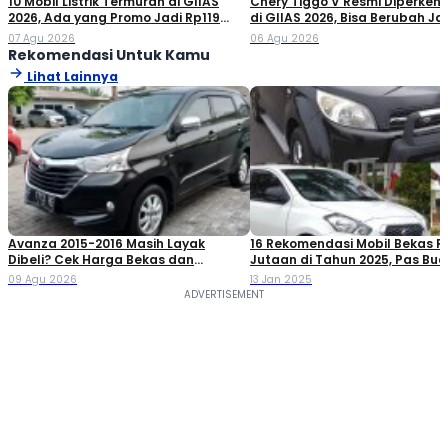
10 Mobil Listrik Termurah di GIIAS
Chery Tiggo V Resmi Diperken
2026, Ada yang Promo Jadi Rp119
di GIIAS 2026, Bisa Berubah Ja
Jutaan!
Double Cabin
07 Agu 2026
06 Agu 2026
Rekomendasi Untuk Kamu
Lihat Lainnya
Avanza 2015-2016 Masih Layak
16 Rekomendasi Mobil Bekas R
Dibeli? Cek Harga Bekas dan
Jutaan di Tahun 2025, Pas Bua
Spesifikasinya!
Keluarga!
09 Agu 2026
13 Jan 2025