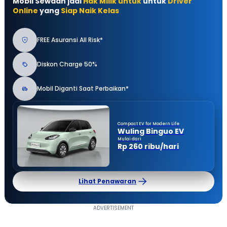
Mobil Sewaan jadi
Hak Milik untuk
untuk
Driver
Online
yang
Siap Naik Kelas
FREE Asuransi All Risk*
Diskon Charge 50%
Mobil Diganti Saat Perbaikan*
Compact EV for Modern Life
Wuling Binguo EV
Mulai dari
Rp 260 ribu/hari
Lihat Penawaran