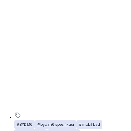
BYD M6
byd m6 spesifikasi
mobil byd