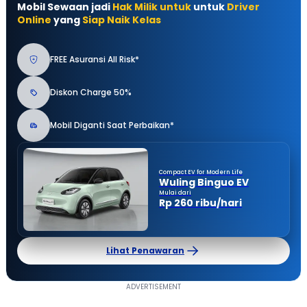
Mobil Sewaan jadi
Hak Milik untuk
untuk
Driver
Online
yang
Siap Naik Kelas
FREE Asuransi All Risk*
Diskon Charge 50%
Mobil Diganti Saat Perbaikan*
Compact EV for Modern Life
Wuling Binguo EV
Mulai dari
Rp 260 ribu/hari
Lihat Penawaran