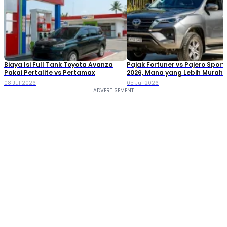
Biaya Isi Full Tank Toyota Avanza
Pajak Fortuner vs Pajero Spor
Pakai Pertalite vs Pertamax
2026, Mana yang Lebih Murah?
Perbandingan Lengkapnya
08 Jul 2026
05 Jul 2026