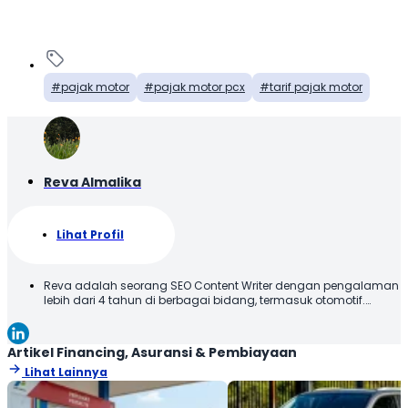
pajak motor
pajak motor pcx
tarif pajak motor
Reva Almalika
Lihat Profil
Reva adalah seorang SEO Content Writer dengan pengalaman
lebih dari 4 tahun di berbagai bidang, termasuk otomotif.
Terbiasa membuat konten yang tidak hanya dioptimalkan
sesuai SEO Guideline untuk mesin pencari, tetapi juga
informatif, menarik, dan mudah dipahami oleh pembaca.
Artikel Financing, Asuransi & Pembiayaan
Lihat Lainnya