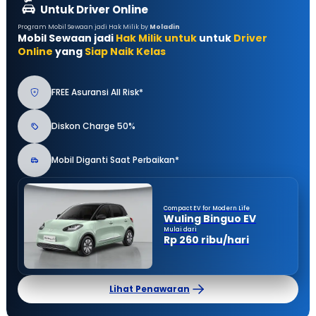
Untuk Driver Online
Program Mobil Sewaan jadi Hak Milik by
Moladin
Mobil Sewaan jadi
Hak Milik untuk
untuk
Driver
Online
yang
Siap Naik Kelas
FREE Asuransi All Risk*
Diskon Charge 50%
Mobil Diganti Saat Perbaikan*
Compact EV for Modern Life
Wuling Binguo EV
Mulai dari
Rp 260 ribu/hari
Lihat Penawaran