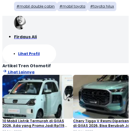
mobil double cabin
mobil toyota
toyota hilux
Firdaus Ali
Lihat Profil
Artikel Tren Otomotif
Lihat Lainnya
10 Mobil Listrik Termurah di GIIAS
Chery Tiggo V Resmi Diperken
2026, Ada yang Promo Jadi Rp119
di GIIAS 2026, Bisa Berubah Ja
Jutaan!
Double Cabin