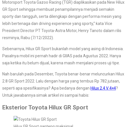
Motorsport Toyota Gazoo Racing (TGR) diaplikasikan pada New Hilux
GR Sport sehingga membuat penampilannya menjadi semakin
sporty dan tangguh, serta dilengkapi dengan performa mesin yang
lebih bertenaga dan driving experience yang sporty,” kata Vice
President Director PT Toyota-Astra Motor, Henry Tanoto dalam rilis
resminya, Rabu (7/12/2022).
Sebenarnya, Hilux GR Sport bukanlah model yang asing di Indonesia.
Pasalnya mobil ini pernah hadir di GIIAS pada Agustus 2022. Hanya
saja ketika itu belum dijual, karena masih menjalani proses uji tipe.
Nah barulah pada Desember, Toyota benar-benar meluncurkan Hilux
2.8 GR Sport 2022. Lalu dengan harga yang tembus Rp 782 jutaan,
seperti apa spesifikasinya? Apa bedanya dengan
Hilux 2.4 V 4×4
?
Untuk jawabannya simak artikel ini sampai habis:
Eksterior Toyota Hilux GR Sport
Hilux GR Sport ganteng maksimal