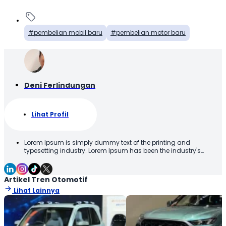
pembelian mobil baru
pembelian motor baru
Deni Ferlindungan
Lihat Profil
Lorem Ipsum is simply dummy text of the printing and
typesetting industry. Lorem Ipsum has been the industry's
standard dummy text ever since the 1500s, when an unknown
printer took a galley of type and scrambled it to make a type
specimen book. It has survived not only five centuries, but also
Artikel Tren Otomotif
the leap into electronic typesetting, remaining essentially
Lihat Lainnya
unchanged. It was popularised in the 1960s with the release of
Letraset sheets containing Lorem Ipsum passages, and more
recently with desktop publishing software like Aldus PageMaker
including versions of Lorem Ipsum