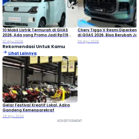
10 Mobil Listrik Termurah di GIIAS
Chery Tiggo V Resmi Diperken
2026, Ada yang Promo Jadi Rp119
di GIIAS 2026, Bisa Berubah Ja
Jutaan!
Double Cabin
07 Agu 2026
06 Agu 2026
Rekomendasi Untuk Kamu
Lihat Lainnya
Gelar Festival Kreatif Lokal, Adira
Gandeng Kemenparekraf
28 Agu 2020