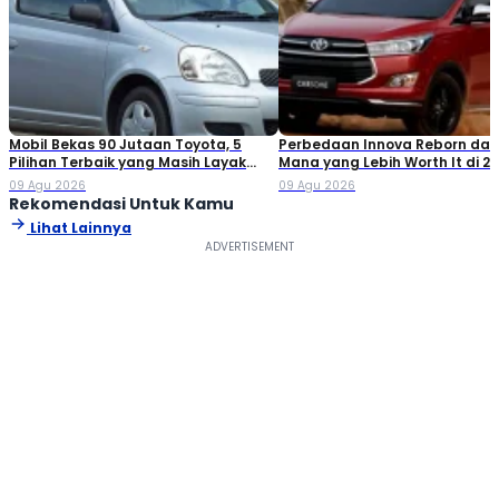
Mobil Bekas 90 Jutaan Toyota, 5
Perbedaan Innova Reborn dan 
Pilihan Terbaik yang Masih Layak
Mana yang Lebih Worth It di 2
Dibeli
09 Agu 2026
09 Agu 2026
Rekomendasi Untuk Kamu
Lihat Lainnya