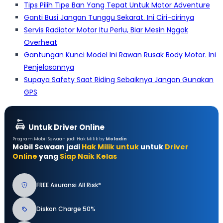
Tips Pilih Tipe Ban Yang Tepat Untuk Motor Adventure
Ganti Busi Jangan Tunggu Sekarat. Ini Ciri-cirinya
Servis Radiator Motor Itu Perlu, Biar Mesin Nggak
Overheat
Gantungan Kunci Model Ini Rawan Rusak Body Motor. Ini
Penjelasannya
Supaya Safety Saat Riding Sebaiknya Jangan Gunakan
GPS
Untuk Driver Online
Program Mobil Sewaan jadi Hak Milik by
Moladin
Mobil Sewaan jadi
Hak Milik untuk
untuk
Driver
Online
yang
Siap Naik Kelas
FREE Asuransi All Risk*
Diskon Charge 50%