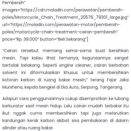
Pembersih”
images=”https://cdn.moladin.com/perawatan/pembersih-
poles/Motorcycle_Chain_Treatment_20576_79301_large.jpg”
url=”https://moladin.com/perawatan-motor/pembersih-
poles/motorcycle-chain-treatment-cairan-pembersih”
price=”Rp. 39.000″ button=”Beli Sekarang”]
“Cairan tersebut memang sama-sama buat bersihkan
mesin. Tapi kalau lihat temanya, kegunaannya sangat
bertolak belakang. Seperti
engine cleaner
, cairan berbahan
solvent ini diformulasikan khusus untuk membersihkan
kotoran karbon di ruang bakar mesin,” terang Fajar Jaka
Murshena, kepala bengkel di Eka Auto, Serpong, Tangerang.
Adapun cara penggunaannya cukup disemprotkan ke lubang
karburator saat mesin hidup. Lalu cairan mudah terbakar itu
ikut nggak cuma membersihkan tapi juga melarutkan
kandungan kerak karbon akibat sisa pembakaran di dalam
silinder atau ruang bakar.