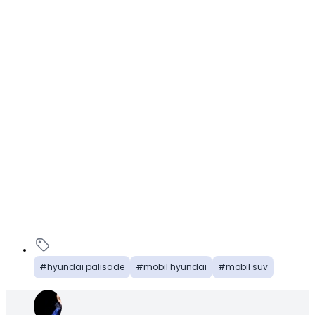
hyundai palisade
mobil hyundai
mobil suv