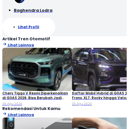
Baghendra Lodra
Lihat Profil
Artikel Tren Otomotif
Lihat Lainnya
Chery Tiggo V Resmi Diperkenalkan
Daftar Mobil Hybrid di GIIAS 20
di GIIAS 2026, Bisa Berubah Jadi
Fronx, XL7, Rocky hingga Veloz!
Double Cabin
06 Agu 2026
06 Agu 2026
Rekomendasi Untuk Kamu
Lihat Lainnya