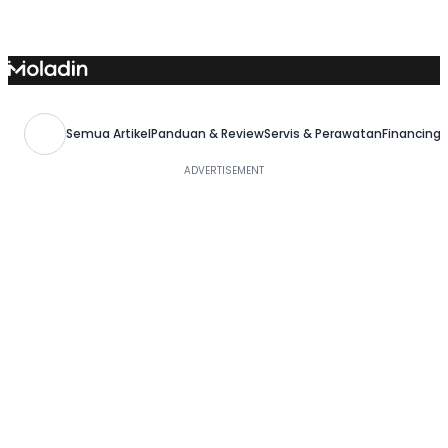
Skip
to
content
Semua Artikel
Panduan & Review
Servis & Perawatan
Financing,