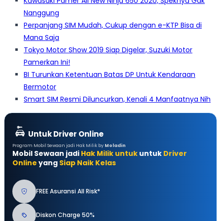
Kawasaki Pamer All New Ninja 650 2020, Speknya Gak
Nanggung
Perpanjang SIM Mudah, Cukup dengan e-KTP Bisa di
Mana Saja
Tokyo Motor Show 2019 Siap Digelar, Suzuki Motor
Pamerkan Ini!
BI Turunkan Ketentuan Batas DP Untuk Kendaraan
Bermotor
Smart SIM Resmi Diluncurkan, Kenali 4 Manfaatnya Nih
Untuk Driver Online
Program Mobil Sewaan jadi Hak Milik by
Moladin
Mobil Sewaan jadi
Hak Milik untuk
untuk
Driver
Online
yang
Siap Naik Kelas
FREE Asuransi All Risk*
Diskon Charge 50%