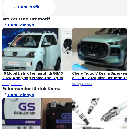
Lihat Profil
Artikel Tren Otomotif
Lihat Lainnya
10 Mobil Listrik Termurah di GIIAS
Chery Tiggo V Resmi Diperken
2026, Ada yang Promo Jadi Rp119
di GIIAS 2026, Bisa Berubah Ja
Jutaan!
Double Cabin
07 Agu 2026
06 Agu 2026
Rekomendasi Untuk Kamu
Lihat Lainnya