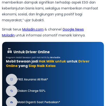
memberikan dampak signifikan terhadap aspek ESG dan
keberlanjutan bisnis kami, sekaligus memberikan manfaat
ekonomi, sosial, dan lingkungan yang positif bagi
masyarakat,” ujar Subakti.
Simak terus
Moladin.com
& channel
Google News
Moladin
untuk informasi otomotif menarik lainnya.
Untuk Driver Online
Program Mobil Sewaan jadi Hak Milik by
Moladin
Mobil Sewaan jadi
Hak Milik untuk
untuk
Driver
Online
yang
Siap Naik Kelas
FREE Asuransi All Risk*
Diskon Charge 50%
Mobil Diganti Saat Perbaikan*