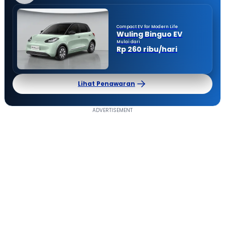
Compact EV for Modern Life
Wuling Binguo EV
Mulai dari
Rp 260 ribu/hari
Lihat Penawaran