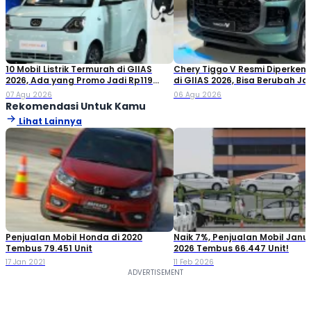
10 Mobil Listrik Termurah di GIIAS
Chery Tiggo V Resmi Diperken
2026, Ada yang Promo Jadi Rp119
di GIIAS 2026, Bisa Berubah Ja
Jutaan!
Double Cabin
07 Agu 2026
06 Agu 2026
Rekomendasi Untuk Kamu
Lihat Lainnya
Penjualan Mobil Honda di 2020
Naik 7%, Penjualan Mobil Janua
Tembus 79.451 Unit
2026 Tembus 66.447 Unit!
17 Jan 2021
11 Feb 2026