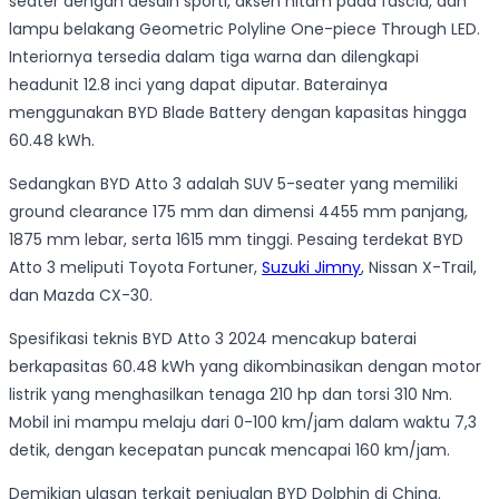
seater dengan desain sporti, aksen hitam pada fascia, dan
lampu belakang Geometric Polyline One-piece Through LED.
Interiornya tersedia dalam tiga warna dan dilengkapi
headunit 12.8 inci yang dapat diputar. Baterainya
menggunakan BYD Blade Battery dengan kapasitas hingga
60.48 kWh.
Sedangkan BYD Atto 3 adalah SUV 5-seater yang memiliki
ground clearance 175 mm dan dimensi 4455 mm panjang,
1875 mm lebar, serta 1615 mm tinggi. Pesaing terdekat BYD
Atto 3 meliputi Toyota Fortuner,
Suzuki Jimny
, Nissan X-Trail,
dan Mazda CX-30.
Spesifikasi teknis BYD Atto 3 2024 mencakup baterai
berkapasitas 60.48 kWh yang dikombinasikan dengan motor
listrik yang menghasilkan tenaga 210 hp dan torsi 310 Nm.
Mobil ini mampu melaju dari 0-100 km/jam dalam waktu 7,3
detik, dengan kecepatan puncak mencapai 160 km/jam.
Demikian ulasan terkait penjualan BYD Dolphin di China.