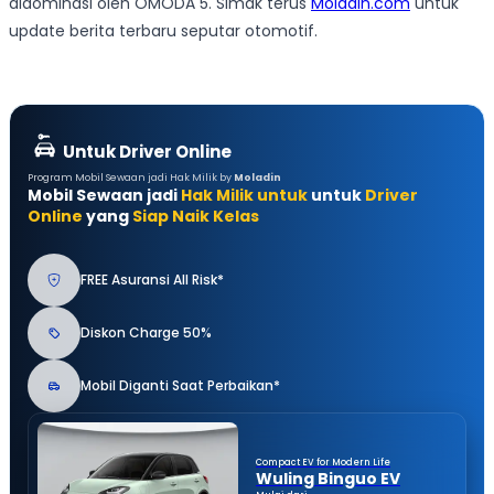
didominasi oleh OMODA 5. Simak terus
Moladin.com
untuk
update berita terbaru seputar otomotif.
Untuk Driver Online
Program Mobil Sewaan jadi Hak Milik by
Moladin
Mobil Sewaan jadi
Hak Milik untuk
untuk
Driver
Online
yang
Siap Naik Kelas
FREE Asuransi All Risk*
Diskon Charge 50%
Mobil Diganti Saat Perbaikan*
Compact EV for Modern Life
Wuling Binguo EV