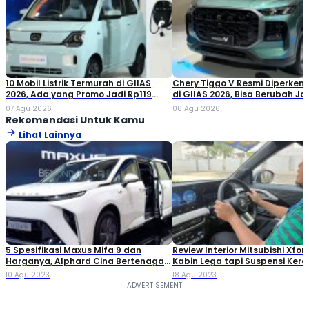
10 Mobil Listrik Termurah di GIIAS
Chery Tiggo V Resmi Diperken
2026, Ada yang Promo Jadi Rp119
di GIIAS 2026, Bisa Berubah Ja
Jutaan!
Double Cabin
07 Agu 2026
06 Agu 2026
Rekomendasi Untuk Kamu
Lihat Lainnya
5 Spesifikasi Maxus Mifa 9 dan
Review Interior Mitsubishi Xfor
Harganya, Alphard Cina Bertenaga
Kabin Lega tapi Suspensi Kera
Listrik!
10 Agu 2023
18 Agu 2023