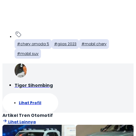
chery omoda 5
giias 2023
mobil chery
mobil suv
Tigor Sihombing
Lihat Profil
Artikel Tren Otomotif
Lihat Lainnya