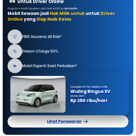
Untuk Driver Online
Program Mobil Sewaan jadi Hak Milik by
Moladin
Mobil Sewaan jadi
Hak Milik untuk
untuk
Driver
Online
yang
Siap Naik Kelas
FREE Asuransi All Risk*
Diskon Charge 50%
Mobil Diganti Saat Perbaikan*
Compact EV for Modern Life
Wuling Binguo EV
Mulai dari
Rp 260 ribu/hari
Lihat Penawaran