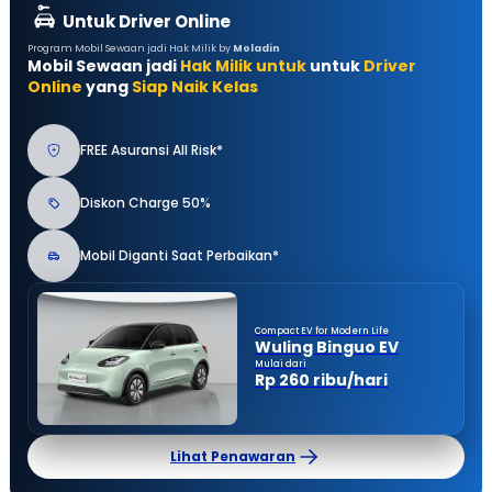
Untuk Driver Online
Program Mobil Sewaan jadi Hak Milik by
Moladin
Mobil Sewaan jadi
Hak Milik untuk
untuk
Driver
Online
yang
Siap Naik Kelas
FREE Asuransi All Risk*
Diskon Charge 50%
Mobil Diganti Saat Perbaikan*
Compact EV for Modern Life
Wuling Binguo EV
Mulai dari
Rp 260 ribu/hari
Lihat Penawaran