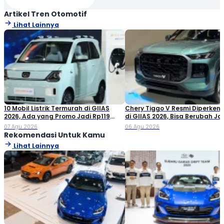
Artikel Tren Otomotif
Lihat Lainnya
10 Mobil Listrik Termurah di GIIAS
Chery Tiggo V Resmi Diperken
2026, Ada yang Promo Jadi Rp119
di GIIAS 2026, Bisa Berubah Ja
Jutaan!
Double Cabin
07 Agu 2026
06 Agu 2026
Rekomendasi Untuk Kamu
Lihat Lainnya