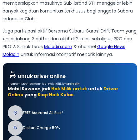
mempersiapkan masuknya Sub-brand STI, menggelar lebih
banyak kegiatan komunitas terkhusus bagi anggota Subaru
Indonesia Club.
Juga partisipasi aktif Bersama Subaru Garasi Drift Team yang
kini didukung 3 drifter dan aktif di 2 kelas sekaligus; PRO dan
PRO 2. Simak terus
Moladin.com
& channel
Google News
Moladin
untuk informasi otomotif menarik lainnya.
Untuk Driver Online
Program Mobil Sewaan jadi Hak Milik by
Moladin
Mobil Sewaan jadi
Hak Milik untuk
untuk
Driver
Online
yang
Siap Naik Kelas
FREE Asuransi All Risk*
Diskon Charge 50%