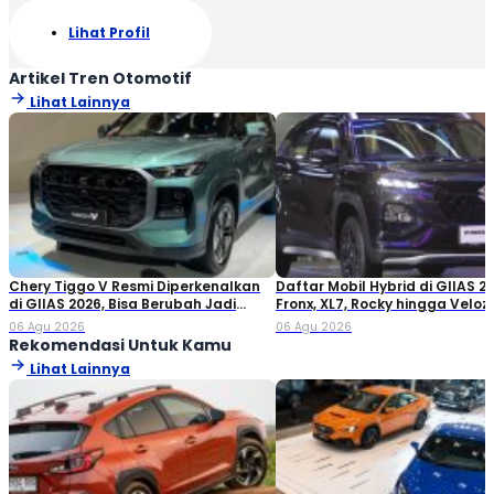
Lihat Profil
Artikel Tren Otomotif
Lihat Lainnya
Chery Tiggo V Resmi Diperkenalkan
Daftar Mobil Hybrid di GIIAS 20
di GIIAS 2026, Bisa Berubah Jadi
Fronx, XL7, Rocky hingga Veloz!
Double Cabin
06 Agu 2026
06 Agu 2026
Rekomendasi Untuk Kamu
Lihat Lainnya