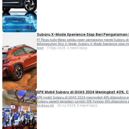
Subaru X-Mode Xperience Siap Beri Pengalaman 
PT Plaza Auto Mega selaku agen pemegang merek Subaru di 
ketangguhan fitur X-Mode. Subaru X-Mode Xperience siap 
Ivan
17 Sep 2024
2 menit baca
SPK Mobil Subaru di GIIAS 2024 Meningkat 40%, 
SPK mobil Subaru di GIIAS 2024 meningkat 40% dibanding ev
Subaru seperti kenaikan jumlah SPK hingga 40% dibanding p
Firdaus Ali
29 Jul 2024
2 menit baca