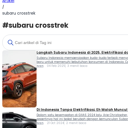
Artikel
/
subaru crosstrek
#subaru crosstrek
Langkah Subaru Indonesia di 2025, Elektrifikasi 
Subaru Indonesia mempersiapkan kuda-kuda terbaik menyong
baru untuk memenuhi kebutuhan konsumen di Indonesia. Ca
“Penjualan […]
Ivan
04 Feb 2025
3 menit baca
Di Indonesia Tanpa Elektrifikasi, Eh Malah Muncu
Dalam satu kesempatan di GIIAS 2024 lalu, Arie Christopher,
sepertinya hal ini bakal berubah dengan kemunculan Subaru
Ivan
21 Oct 2024
2 menit baca