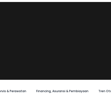
ervis & Perawatan
Financing, Asuransi & Pembiayaan
Tren Ot