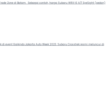
Trade Zone di Batam. Sebagai contoh, harga Subaru WRX tS A/T EyeSight (sedan)
k di event Gaikindo Jakarta Auto Week 2023. Subaru Crosstrek resmi meluncur di