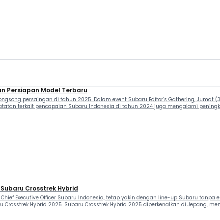
dan Persiapan Model Terbaru
song persaingan di tahun 2025. Dalam event Subaru Editor’s Gathering, Jumat (31/
tatan terkait pencapaian Subaru Indonesia di tahun 2024 juga mengalami peningk
l Subaru Crosstrek Hybrid
 Chief Executive Officer Subaru Indonesia, tetap yakin dengan line-up Subaru tanpa 
 Crosstrek Hybrid 2025. Subaru Crosstrek Hybrid 2025 diperkenalkan di Jepang, me