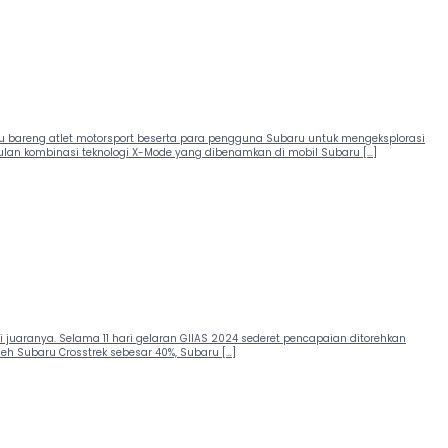
u bareng atlet motorsport beserta para pengguna Subaru untuk mengeksplorasi
lan kombinasi teknologi X-Mode yang dibenamkan di mobil Subaru […]
juaranya. Selama 11 hari gelaran GIIAS 2024 sederet pencapaian ditorehkan
eh Subaru Crosstrek sebesar 40%, Subaru […]