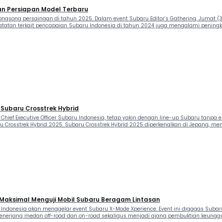
dan Persiapan Model Terbaru
song persaingan di tahun 2025. Dalam event Subaru Editor’s Gathering, Jumat (31/
tatan terkait pencapaian Subaru Indonesia di tahun 2024 juga mengalami peningk
l Subaru Crosstrek Hybrid
 Chief Executive Officer Subaru Indonesia, tetap yakin dengan line-up Subaru tanpa 
 Crosstrek Hybrid 2025. Subaru Crosstrek Hybrid 2025 diperkenalkan di Jepang, me
Maksimal Menguji Mobil Subaru Beragam Lintasan
Indonesia akan menggelar event Subaru X-Mode Xperience. Event ini digagas Subar
menerjang medan off-road dan on-road sekaligus menjadi ajang pembuktian keunggu