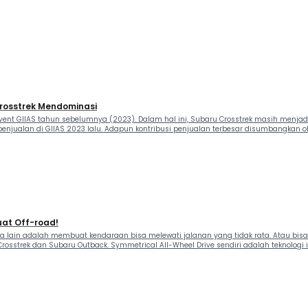
Crosstrek Mendominasi
ent GIIAS tahun sebelumnya (2023). Dalam hal ini, Subaru Crosstrek masih menjadi 
enjualan di GIIAS 2023 lalu. Adapun kontribusi penjualan terbesar disumbangkan ol
Buat Off-road!
ara lain adalah membuat kendaraan bisa melewati jalanan yang tidak rata. Atau bi
Crosstrek dan Subaru Outback. Symmetrical All-Wheel Drive sendiri adalah teknologi 