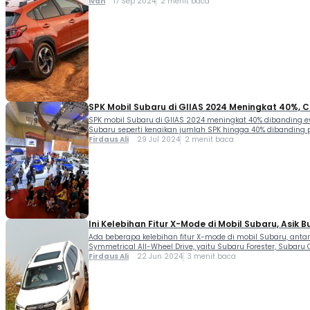
Ivan
17 Sep 2024
2 menit baca
SPK Mobil Subaru di GIIAS 2024 Meningkat 40%, 
SPK mobil Subaru di GIIAS 2024 meningkat 40% dibanding ev
Subaru seperti kenaikan jumlah SPK hingga 40% dibanding p
Firdaus Ali
29 Jul 2024
2 menit baca
Ini Kelebihan Fitur X-Mode di Mobil Subaru, Asik 
Ada beberapa kelebihan fitur X-mode di mobil Subaru, ant
Symmetrical All-Wheel Drive, yaitu Subaru Forester, Subaru 
Firdaus Ali
22 Jun 2024
3 menit baca