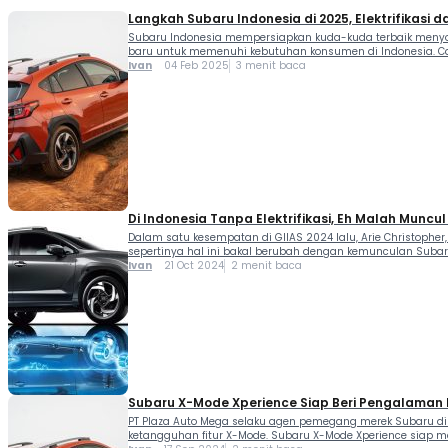
Langkah Subaru Indonesia di 2025, Elektrifikasi 
Subaru Indonesia mempersiapkan kuda-kuda terbaik menyong
baru untuk memenuhi kebutuhan konsumen di Indonesia. Ca
“Penjualan […]
Ivan
04 Feb 2025
3 menit baca
Di Indonesia Tanpa Elektrifikasi, Eh Malah Muncu
Dalam satu kesempatan di GIIAS 2024 lalu, Arie Christopher,
sepertinya hal ini bakal berubah dengan kemunculan Subaru
Ivan
21 Oct 2024
2 menit baca
Subaru X-Mode Xperience Siap Beri Pengalaman 
PT Plaza Auto Mega selaku agen pemegang merek Subaru di 
ketangguhan fitur X-Mode. Subaru X-Mode Xperience siap 