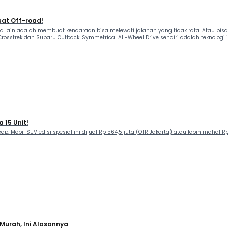
Buat Off-road!
ara lain adalah membuat kendaraan bisa melewati jalanan yang tidak rata. Atau bi
Crosstrek dan Subaru Outback. Symmetrical All-Wheel Drive sendiri adalah teknologi 
 15 Unit!
p. Mobil SUV edisi spesial ini dijual Rp 564,5 juta (OTR Jakarta) atau lebih mahal
Murah, Ini Alasannya