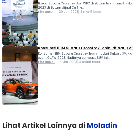
Harga Subaru Crosstrek dan WRX di Batam lebih murah diban
2023 di Batam dijual On The...
Firdaus Ali
20 Jun 2023
3 menit baca
Konsumsi BBM Subaru Crosstrek Lebih Irit dari XV
Konsumsi BBM Subaru Crosstrek lebih irit dari Subaru XV. K
event GJAW 2023. Hadirnya compact SUV ini...
Firdaus Ali
14 Mar 2023
3 menit baca
Lihat Artikel Lainnya di
Moladin