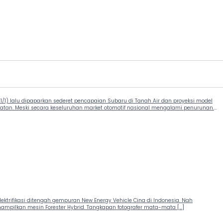
1) lalu dipaparkan sederet pencapaian Subaru di Tanah Air dan proyeksi model
atan. Meski secara keseluruhan market otomotif nasional mengalami penurunan.
elektrifikasi ditengah gempuran New Energy Vehicle Cina di Indonesia. Nah
nampilkan mesin Forester Hybrid. Tangkapan fotografer mata-mata […]