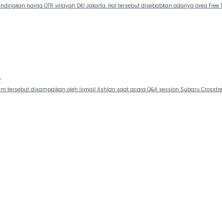
dingkan harga OTR wilayah DKI Jakarta. Hal tersebut disebabkan adanya area Free 
?
laim tersebut disampaikan oleh Ismail Ashlan saat acara Q&A session Subaru Crosstre