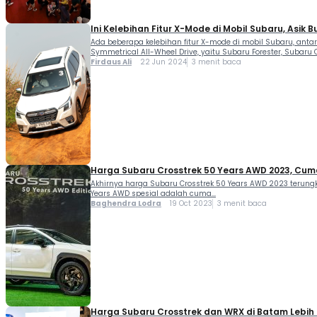
Ini Kelebihan Fitur X-Mode di Mobil Subaru, Asik 
Ada beberapa kelebihan fitur X-mode di mobil Subaru, ant
Symmetrical All-Wheel Drive, yaitu Subaru Forester, Subaru 
Firdaus Ali
22 Jun 2024
3 menit baca
Harga Subaru Crosstrek 50 Years AWD 2023, Cuma
Akhirnya harga Subaru Crosstrek 50 Years AWD 2023 terungka
Years AWD spesial adalah cuma...
Baghendra Lodra
19 Oct 2023
3 menit baca
Harga Subaru Crosstrek dan WRX di Batam Lebih 