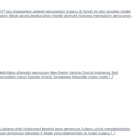
1) lalu dipaparkan sederet pencapaian Subaru di Tanah Air dan proyeksi model
atan. Meski secara keseluruhan market otomotif nasional mengalami penurunan.
elektrifikasi ditengah gempuran New Energy Vehicle Cina di Indonesia. Nah
nampilkan mesin Forester Hybrid. Tangkapan fotografer mata-mata […]
u bareng atlet motorsport beserta para pengguna Subaru untuk mengeksplorasi
lan kombinasi teknologi X-Mode yang dibenamkan di mobil Subaru […]