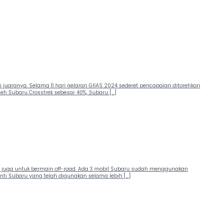
juaranya. Selama 11 hari gelaran GIIAS 2024 sederet pencapaian ditorehkan
eh Subaru Crosstrek sebesar 40%, Subaru […]
sa juga untuk bermain off-road. Ada 3 mobil Subaru sudah menggunakan
inti Subaru yang telah digunakan selama lebih […]