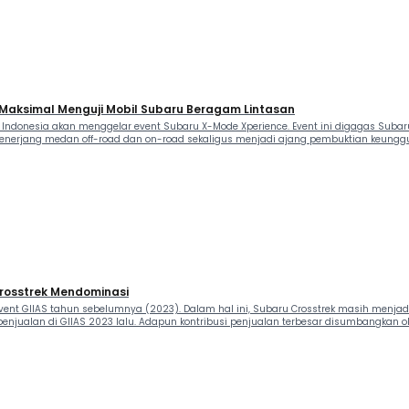
Maksimal Menguji Mobil Subaru Beragam Lintasan
Indonesia akan menggelar event Subaru X-Mode Xperience. Event ini digagas Subar
menerjang medan off-road dan on-road sekaligus menjadi ajang pembuktian keunggu
Crosstrek Mendominasi
ent GIIAS tahun sebelumnya (2023). Dalam hal ini, Subaru Crosstrek masih menjadi 
enjualan di GIIAS 2023 lalu. Adapun kontribusi penjualan terbesar disumbangkan ol