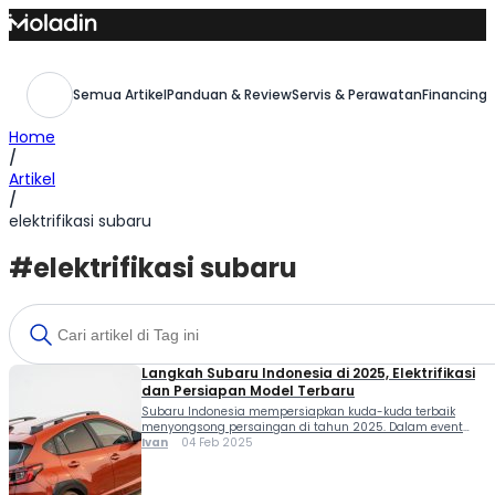
Skip
to
content
Semua Artikel
Panduan & Review
Servis & Perawatan
Financing,
Home
/
Artikel
/
elektrifikasi subaru
#elektrifikasi subaru
Langkah Subaru Indonesia di 2025, Elektrifikasi
dan Persiapan Model Terbaru
Subaru Indonesia mempersiapkan kuda-kuda terbaik
menyongsong persaingan di tahun 2025. Dalam event
Subaru Editor’s Gathering, Jumat (31/1) lalu dipaparkan
Ivan
04 Feb 2025
sederet pencapaian Subaru di Tanah Air dan proyeksi
model baru untuk memenuhi kebutuhan konsumen di
Indonesia. Catatan terkait pencapaian Subaru Indonesia