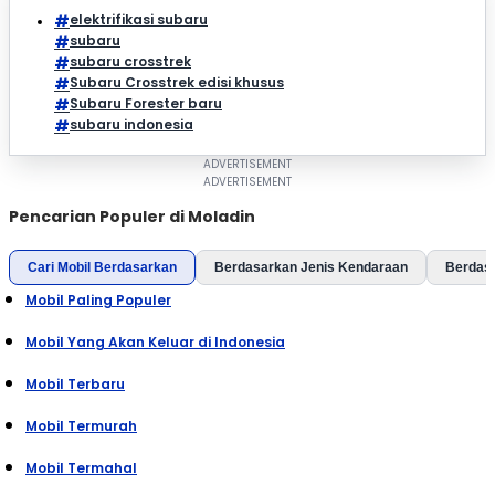
elektrifikasi subaru
subaru
subaru crosstrek
Subaru Crosstrek edisi khusus
Subaru Forester baru
subaru indonesia
Pencarian Populer di Moladin
Cari Mobil Berdasarkan
Berdasarkan Jenis Kendaraan
Berdas
Mobil Paling Populer
Mobil Yang Akan Keluar di Indonesia
Mobil Terbaru
Mobil Termurah
Mobil Termahal