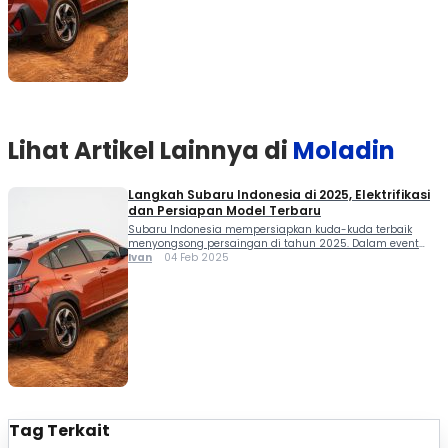
di tahun 2024 juga mengalami peningkatan. Meski secara
keseluruhan market otomotif nasional mengalami
penurunan. “Penjualan […]
Lihat Artikel Lainnya di
Moladin
Langkah Subaru Indonesia di 2025, Elektrifikasi
dan Persiapan Model Terbaru
Subaru Indonesia mempersiapkan kuda-kuda terbaik
menyongsong persaingan di tahun 2025. Dalam event
Subaru Editor’s Gathering, Jumat (31/1) lalu dipaparkan
Ivan
04 Feb 2025
sederet pencapaian Subaru di Tanah Air dan proyeksi
model baru untuk memenuhi kebutuhan konsumen di
Indonesia. Catatan terkait pencapaian Subaru Indonesia
di tahun 2024 juga mengalami peningkatan. Meski secara
keseluruhan market otomotif nasional mengalami
penurunan. “Penjualan […]
Tag Terkait