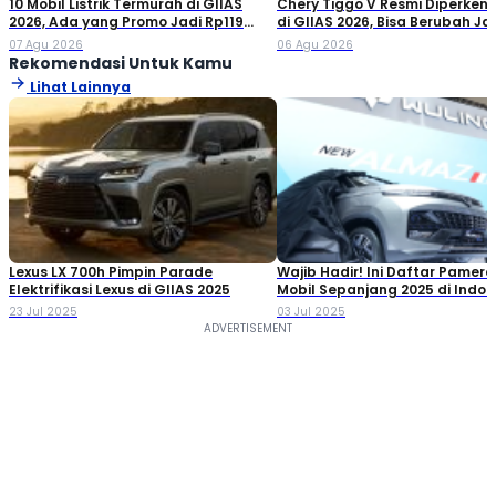
10 Mobil Listrik Termurah di GIIAS
Chery Tiggo V Resmi Diperken
2026, Ada yang Promo Jadi Rp119
di GIIAS 2026, Bisa Berubah Ja
Jutaan!
Double Cabin
07 Agu 2026
06 Agu 2026
Rekomendasi Untuk Kamu
Lihat Lainnya
Lexus LX 700h Pimpin Parade
Wajib Hadir! Ini Daftar Pamer
Elektrifikasi Lexus di GIIAS 2025
Mobil Sepanjang 2025 di Indon
23 Jul 2025
03 Jul 2025