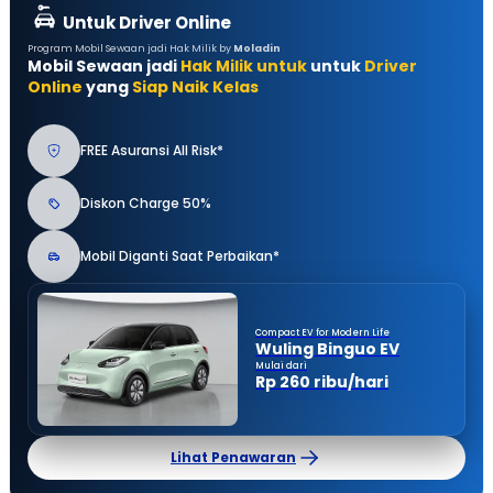
Untuk Driver Online
Program Mobil Sewaan jadi Hak Milik by
Moladin
Mobil Sewaan jadi
Hak Milik untuk
untuk
Driver
Online
yang
Siap Naik Kelas
FREE Asuransi All Risk*
Diskon Charge 50%
Mobil Diganti Saat Perbaikan*
Compact EV for Modern Life
Wuling Binguo EV
Mulai dari
Rp 260 ribu/hari
Lihat Penawaran