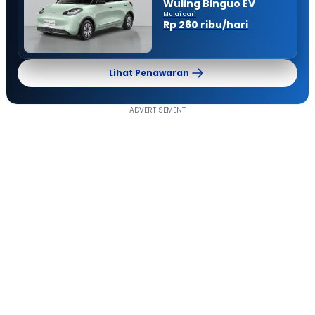
Wuling Binguo EV
Mulai dari
Rp 260 ribu/hari
Lihat Penawaran