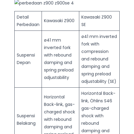
Detail
Kawasaki Z900
Kawasaki Z900
Perbedaan
SE
ø41 mm inverted
ø41 mm
fork with
inverted fork
compression
Suspensi
with rebound
and rebound
Depan
damping and
damping and
spring preload
spring preload
adjustability
adjustability (SE)
Horizontal Back-
Horizontal
link, Öhlins S46
Back-link, gas-
gas-charged
charged shock
Suspensi
shock with
with rebound
Belakang
rebound
damping and
damping and