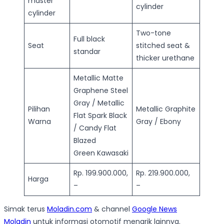
master
cylinder
cylinder
Two-tone
Full black
Seat
stitched seat &
standar
thicker urethane
Metallic Matte
Graphene Steel
Gray / Metallic
Pilihan
Metallic Graphite
Flat Spark Black
Warna
Gray / Ebony
/ Candy Flat
Blazed
Green Kawasaki
Rp. 199.900.000,
Rp. 219.900.000,
Harga
–
–
Simak terus
Moladin.com
& channel
Google News
Moladin
untuk informasi otomotif menarik lainnya.