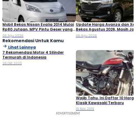
Mobil Bekas Nissan Evalia 2014 Mulai
Update Harga Avanza dan Xe
Rp80 Jutaan, MPV Pintu Geser yang
Bekas Agustus 2026, Masih Jad
Masih Layak Dibeli?
Keluarga Favorit!
06 Agu 2026
06 Agu 2026
Rekomendasi Untuk Kamu
Lihat Lainnya
7 Rekomendasi Motor 4 Silinder
Termurah di Indonesia
26 Okt 2020
Wajib Tahu, Ini Daftar 10 Harg
Klasik Kawasaki Terbaru
19 Nov 2019