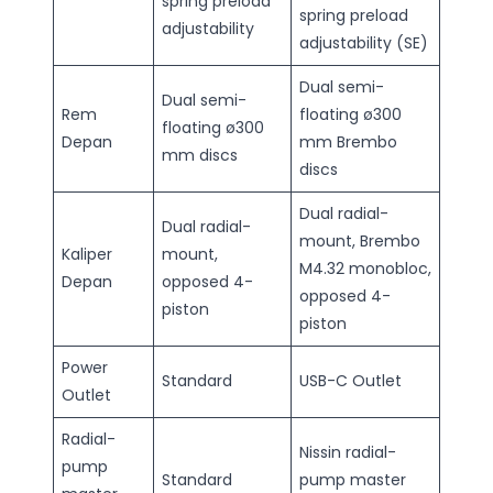
spring preload
spring preload
adjustability
adjustability (SE)
Dual semi-
Dual semi-
Rem
floating ø300
floating ø300
Depan
mm Brembo
mm discs
discs
Dual radial-
Dual radial-
mount, Brembo
Kaliper
mount,
M4.32 monobloc,
Depan
opposed 4-
opposed 4-
piston
piston
Power
Standard
USB-C Outlet
Outlet
Radial-
Nissin radial-
pump
Standard
pump master