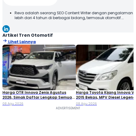
Reva adalah seorang SEO Content Writer dengan pengalaman
lebih dari 4 tahun di berbagai bidang, termasuk otomotif.
Terbiasa membuat konten yang tidak hanya dioptimalkan
sesuai SEO Guideline untuk mesin pencari, tetapi juga
informatif, menarik, dan mudah dipahami oleh pembaca.
Artikel Tren Otomotif
Lihat Lainnya
Harga OTR Innova Zenix Agustus
Harga Toyota Kijang Innova V 
2026, Simak Daftar Lengkap Semua
2015 Bekas, MPV Diesel Legend
Variannya!
yang Masih Dicari
08 Agu 2026
08 Agu 2026