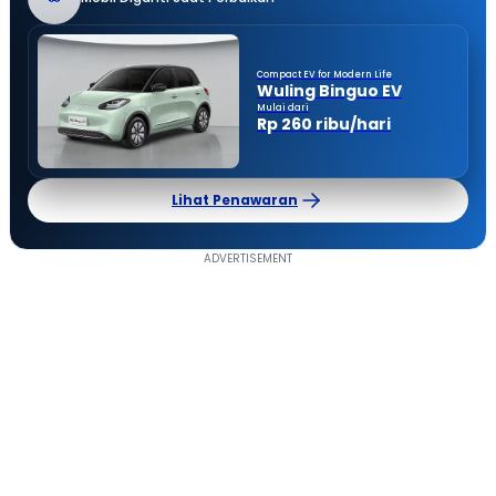
Compact EV for Modern Life
Wuling Binguo EV
Mulai dari
Rp 260 ribu/hari
Lihat Penawaran