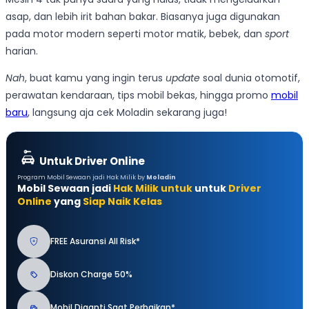
asap, dan lebih irit bahan bakar. Biasanya juga digunakan
pada motor modern seperti motor matik, bebek, dan
sport
harian.
Nah
, buat kamu yang ingin terus
update
soal dunia otomotif,
perawatan kendaraan, tips mobil bekas, hingga promo
mobil
baru
, langsung aja cek Moladin sekarang juga!
Untuk Driver Online
Program Mobil Sewaan jadi Hak Milik by
Moladin
Mobil Sewaan jadi
Hak Milik untuk
untuk
Driver
Online
yang
Siap Naik Kelas
FREE Asuransi All Risk*
Diskon Charge 50%
Mobil Diganti Saat Perbaikan*