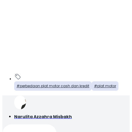
perbedaan plat motor cash dan kredit
plat motor
Narulita Azzahra Misbakh