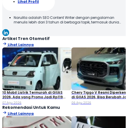
Lihat Profil
Narulita adalah SEO Content Writer dengan pengalaman
menulis lebih dari 3 tahun di berbagai topik, termasuk dunia
otomotif. Narulita senang untuk memberikan informasi yang
akurat dan mudah dipahami, demi menghadirkan manfaat
kepada para pembaca. Terima kasih telah membaca karya
Artikel Tren Otomotif
tulis saya, semoga tulisan ini bisa bermanfaat!
Lihat Lainnya
10 Mobil Listrik Termurah di GIIAS
Chery Tiggo V Resmi Diperken
2026, Ada yang Promo Jadi Rp119
di GIIAS 2026, Bisa Berubah Ja
Jutaan!
Double Cabin
07 Agu 2026
06 Agu 2026
Rekomendasi Untuk Kamu
Lihat Lainnya