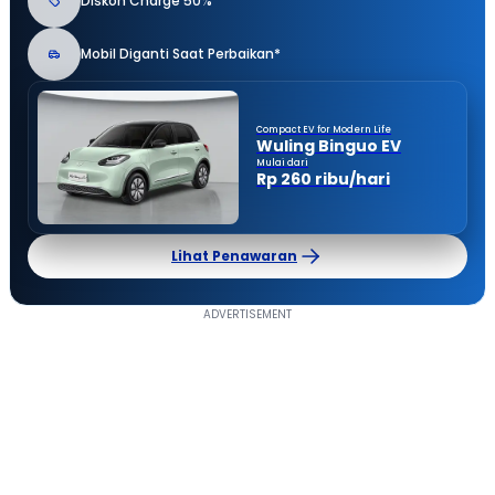
Diskon Charge 50%
Mobil Diganti Saat Perbaikan*
Compact EV for Modern Life
Wuling Binguo EV
Mulai dari
Rp 260 ribu/hari
Lihat Penawaran