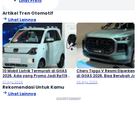
Lihat Profil
Artikel Tren Otomotif
Lihat Lainnya
10 Mobil Listrik Termurah di GIIAS
Chery Tiggo V Resmi Diperken
2026, Ada yang Promo Jadi Rp119
di GIIAS 2026, Bisa Berubah Ja
Jutaan!
Double Cabin
07 Agu 2026
06 Agu 2026
Rekomendasi Untuk Kamu
Lihat Lainnya