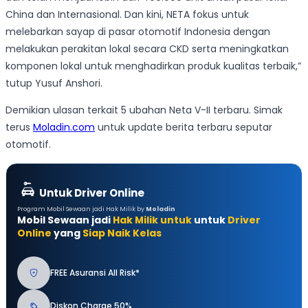
China dan Internasional. Dan kini, NETA fokus untuk
melebarkan sayap di pasar otomotif Indonesia dengan
melakukan perakitan lokal secara CKD serta meningkatkan
komponen lokal untuk menghadirkan produk kualitas terbaik,”
tutup Yusuf Anshori.
Demikian ulasan terkait 5 ubahan Neta V-II terbaru. Simak
terus
Moladin.com
untuk update berita terbaru seputar
otomotif.
Untuk Driver Online
Program Mobil Sewaan jadi Hak Milik by
Moladin
Mobil Sewaan jadi
Hak Milik untuk
untuk
Driver
Online
yang
Siap Naik Kelas
FREE Asuransi All Risk*
Diskon Charge 50%