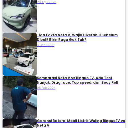
28 Agu 2023
Tiga Fakta Neta V, Wajib Diketahui Sebelum
Dibeli! Bikin Ragu Gak Tuh?
17 Jan 2025
Komparasi Neta V vs Binguo EV, Adu Test
Nanjak, Drag race, Top speed, dan Body Roll
05 Feb 2024
Garansi Baterai Mobil Listrik Wuling BinguoEV vs
Neta V