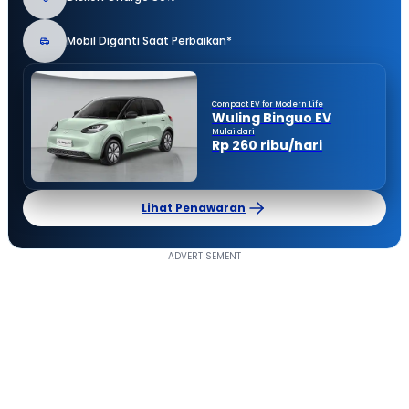
Mobil Diganti Saat Perbaikan*
Compact EV for Modern Life
Wuling Binguo EV
Mulai dari
Rp 260 ribu/hari
Lihat Penawaran