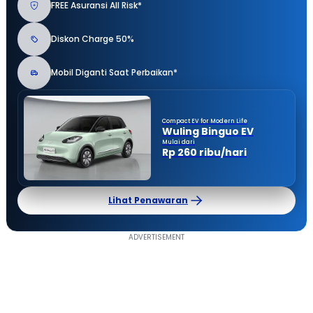
FREE Asuransi All Risk*
Diskon Charge 50%
Mobil Diganti Saat Perbaikan*
Compact EV for Modern Life
Wuling Binguo EV
Mulai dari
Rp 260 ribu/hari
Lihat Penawaran