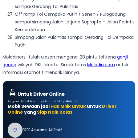
sampai Gerbang Tol Pulomas
Off ramp Tol Cempaka Putih / Senen / Pulogadung
sampai simpang Jalan Letjend Suprapto – Jalan Perintis
Kemerdekaan
Simpang Jalan Pulomas sampai Gerbang Tol Cempaka
Putih
Moladiners, itulah ulasan mengenai 28 pintu tol kena
ganjil
genap
wilayah DKI Jakarta. Simak terus
Moladin.com
untuk
informasi otomotif menarik lainnya.
Untuk Driver Online
Program Mobil Sewaan jadi Hak Milik by
Moladin
Mobil Sewaan jadi
Hak Milik untuk
untuk
Driver
Online
yang
Siap Naik Kelas
FREE Asuransi All Risk*