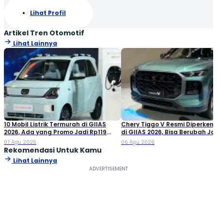
Lihat Profil
Artikel Tren Otomotif
Lihat Lainnya
10 Mobil Listrik Termurah di GIIAS
Chery Tiggo V Resmi Diperken
2026, Ada yang Promo Jadi Rp119
di GIIAS 2026, Bisa Berubah Ja
Jutaan!
Double Cabin
07 Agu 2026
06 Agu 2026
Rekomendasi Untuk Kamu
Lihat Lainnya