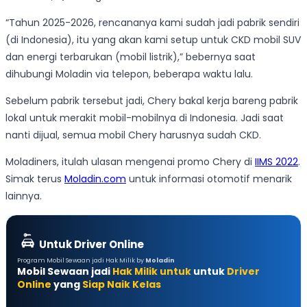
“Tahun 2025-2026, rencananya kami sudah jadi pabrik sendiri
(di Indonesia), itu yang akan kami setup untuk CKD mobil SUV
dan energi terbarukan (mobil listrik),” bebernya saat
dihubungi Moladin via telepon, beberapa waktu lalu.
Sebelum pabrik tersebut jadi, Chery bakal kerja bareng pabrik
lokal untuk merakit mobil-mobilnya di Indonesia. Jadi saat
nanti dijual, semua mobil Chery harusnya sudah CKD.
Moladiners, itulah ulasan mengenai promo Chery di
IIMS 2022
.
Simak terus
Moladin.com
untuk informasi otomotif menarik
lainnya.
Untuk Driver Online
Program Mobil Sewaan jadi Hak Milik by
Moladin
Mobil Sewaan jadi
Hak Milik untuk
untuk
Driver
Online
yang
Siap Naik Kelas