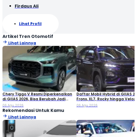
Firdaus Ali
Lihat Profil
Artikel Tren Otomotif
Lihat Lainnya
Chery Tiggo V Resmi Diperkenalkan
Daftar Mobil Hybrid di GIIAS 20
di GIIAS 2026, Bisa Berubah Jadi
Fronx, XL7, Rocky hingga Veloz!
Double Cabin
06 Agu 2026
06 Agu 2026
Rekomendasi Untuk Kamu
Lihat Lainnya