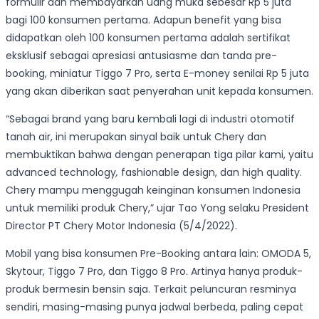
formulir dan membayarkan uang muka sebesar Rp 5 juta
bagi 100 konsumen pertama. Adapun benefit yang bisa
didapatkan oleh 100 konsumen pertama adalah sertifikat
eksklusif sebagai apresiasi antusiasme dan tanda pre-
booking, miniatur Tiggo 7 Pro, serta E-money senilai Rp 5 juta
yang akan diberikan saat penyerahan unit kepada konsumen.
“Sebagai brand yang baru kembali lagi di industri otomotif
tanah air, ini merupakan sinyal baik untuk Chery dan
membuktikan bahwa dengan penerapan tiga pilar kami, yaitu
advanced technology
,
fashionable design, dan high quality.
Chery mampu menggugah keinginan konsumen Indonesia
untuk memiliki produk Chery,” ujar Tao Yong selaku President
Director PT Chery Motor Indonesia (5/4/2022).
Mobil yang bisa konsumen Pre-Booking antara lain: OMODA 5,
Skytour, Tiggo 7 Pro, dan Tiggo 8 Pro. Artinya hanya produk-
produk bermesin bensin saja. Terkait peluncuran resminya
sendiri, masing-masing punya jadwal berbeda, paling cepat