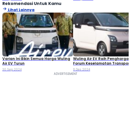
Rekomendasi Untuk Kamu
Lihat Lainnya
Varian Ini Bikin Semua Harga Wuling
Wuling Air EV Raih Penghargaa
Air EV Turun
Forum Keselamatan Transport
Indonesia
30 Sep 2024
11 Des 2024