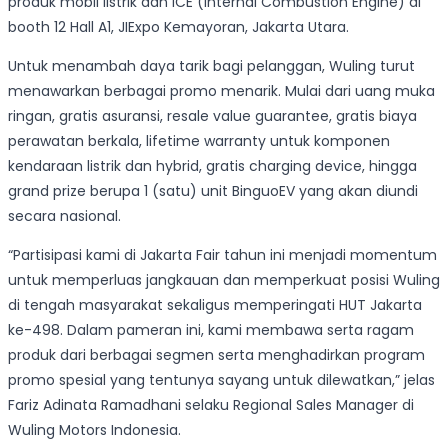
produk mobil listrik dan ICE (Internal Combustion Engine) di
booth 12 Hall A1, JIExpo Kemayoran, Jakarta Utara.
Untuk menambah daya tarik bagi pelanggan, Wuling turut
menawarkan berbagai promo menarik. Mulai dari uang muka
ringan, gratis asuransi, resale value guarantee, gratis biaya
perawatan berkala, lifetime warranty untuk komponen
kendaraan listrik dan hybrid, gratis charging device, hingga
grand prize berupa 1 (satu) unit BinguoEV yang akan diundi
secara nasional.
“Partisipasi kami di Jakarta Fair tahun ini menjadi momentum
untuk memperluas jangkauan dan memperkuat posisi Wuling
di tengah masyarakat sekaligus memperingati HUT Jakarta
ke-498. Dalam pameran ini, kami membawa serta ragam
produk dari berbagai segmen serta menghadirkan program
promo spesial yang tentunya sayang untuk dilewatkan,” jelas
Fariz Adinata Ramadhani selaku Regional Sales Manager di
Wuling Motors Indonesia.