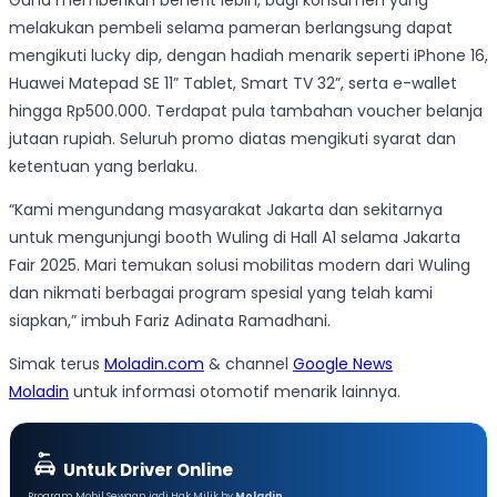
Guna memberikan benefit lebih, bagi konsumen yang
melakukan pembeli selama pameran berlangsung dapat
mengikuti lucky dip, dengan hadiah menarik seperti iPhone 16,
Huawei Matepad SE 11” Tablet, Smart TV 32”, serta e-wallet
hingga Rp500.000. Terdapat pula tambahan voucher belanja
jutaan rupiah. Seluruh promo diatas mengikuti syarat dan
ketentuan yang berlaku.
“Kami mengundang masyarakat Jakarta dan sekitarnya
untuk mengunjungi booth Wuling di Hall A1 selama Jakarta
Fair 2025. Mari temukan solusi mobilitas modern dari Wuling
dan nikmati berbagai program spesial yang telah kami
siapkan,” imbuh Fariz Adinata Ramadhani.
Simak terus
Moladin.com
& channel
Google News
Moladin
untuk informasi otomotif menarik lainnya.
Untuk Driver Online
Program Mobil Sewaan jadi Hak Milik by
Moladin