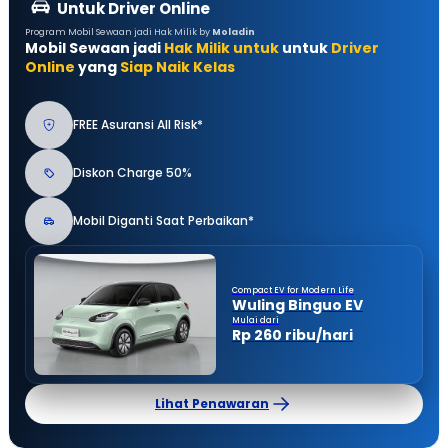
Untuk Driver Online
Program Mobil Sewaan jadi Hak Milik by
Moladin
Mobil Sewaan jadi
Hak Milik untuk
untuk
Driver
Online
yang
Siap Naik Kelas
FREE Asuransi All Risk*
Diskon Charge 50%
Mobil Diganti Saat Perbaikan*
Compact EV for Modern Life
Wuling Binguo EV
Mulai dari
Rp 260 ribu/hari
Lihat Penawaran