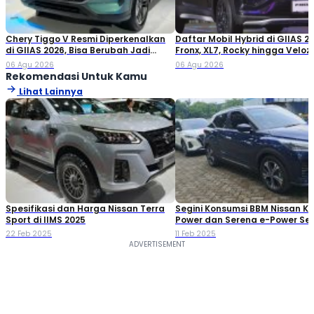
Chery Tiggo V Resmi Diperkenalkan
Daftar Mobil Hybrid di GIIAS 20
di GIIAS 2026, Bisa Berubah Jadi
Fronx, XL7, Rocky hingga Veloz!
Double Cabin
06 Agu 2026
06 Agu 2026
Rekomendasi Untuk Kamu
Lihat Lainnya
Spesifikasi dan Harga Nissan Terra
Segini Konsumsi BBM Nissan Ki
Sport di IIMS 2025
Power dan Serena e-Power Se
108 km
22 Feb 2025
11 Feb 2025