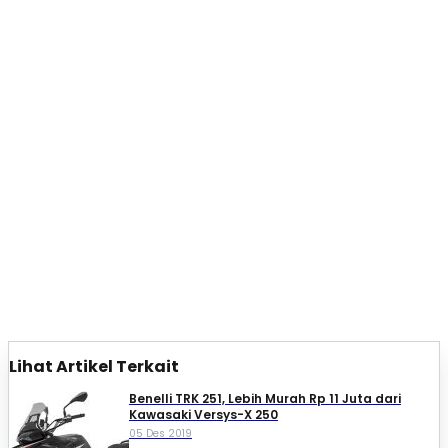
Lihat Artikel Terkait
Benelli TRK 251, Lebih Murah Rp 11 Juta dari
Kawasaki Versys-X 250
05 Des 2019