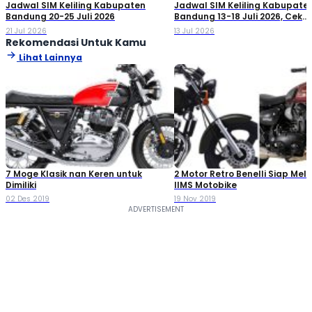
Jadwal SIM Keliling Kabupaten
Jadwal SIM Keliling Kabupate
Bandung 20-25 Juli 2026
Bandung 13-18 Juli 2026, Cek
Lokasinya!
21 Jul 2026
13 Jul 2026
Rekomendasi Untuk Kamu
Lihat Lainnya
7 Moge Klasik nan Keren untuk
2 Motor Retro Benelli Siap Melu
Dimiliki
IIMS Motobike
02 Des 2019
19 Nov 2019