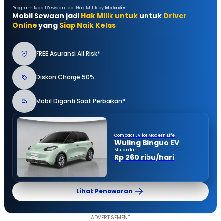
Program Mobil Sewaan jadi Hak Milik by
Moladin
Mobil Sewaan jadi
Hak Milik untuk
untuk
Driver
Online
yang
Siap Naik Kelas
FREE Asuransi All Risk*
Diskon Charge 50%
Mobil Diganti Saat Perbaikan*
Compact EV for Modern Life
Wuling Binguo EV
Mulai dari
Rp 260 ribu/hari
Lihat Penawaran