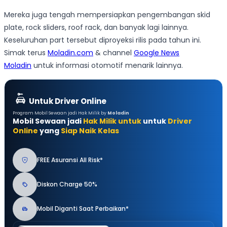
Mereka juga tengah mempersiapkan pengembangan skid
plate, rock sliders, roof rack, dan banyak lagi lainnya.
Keseluruhan part tersebut diproyeksi rilis pada tahun ini.
Simak terus
Moladin.com
& channel
Google News
Moladin
untuk informasi otomotif menarik lainnya.
Untuk Driver Online
Program Mobil Sewaan jadi Hak Milik by
Moladin
Mobil Sewaan jadi
Hak Milik untuk
untuk
Driver
Online
yang
Siap Naik Kelas
FREE Asuransi All Risk*
Diskon Charge 50%
Mobil Diganti Saat Perbaikan*