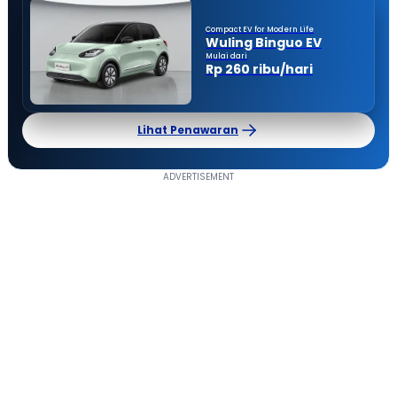
Compact EV for Modern Life
Wuling Binguo EV
Mulai dari
Rp 260 ribu/hari
Lihat Penawaran