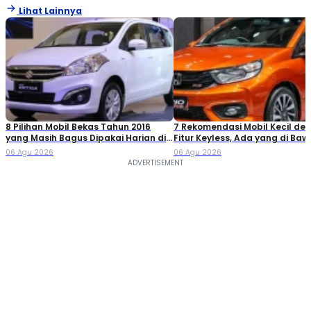
Lihat Lainnya
8 Pilihan Mobil Bekas Tahun 2016
7 Rekomendasi Mobil Kecil de
yang Masih Bagus Dipakai Harian di
Fitur Keyless, Ada yang di Ba
2026
Rp80 Juta!
06 Agu 2026
06 Agu 2026