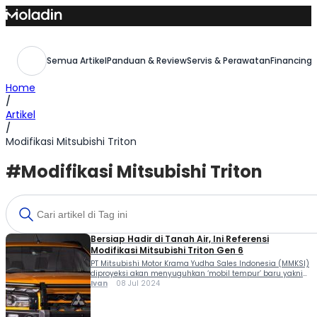
Skip
to
content
Semua Artikel
Panduan & Review
Servis & Perawatan
Financing,
Home
/
Artikel
/
Modifikasi Mitsubishi Triton
#Modifikasi Mitsubishi Triton
Bersiap Hadir di Tanah Air, Ini Referensi
Modifikasi Mitsubishi Triton Gen 6
PT Mitsubishi Motor Krama Yudha Sales Indonesia (MMKSI)
diproyeksi akan menyuguhkan ‘mobil tempur’ baru yakni
Mitsubishi Triton paling terkini di GIIAS 2024. Ini dia
Ivan
08 Jul 2024
referensi modifikasi Mitsubishi Triton gen 6. Model ini
memang sudah mendapatkan lampu hijau dari para
petinggi MMKSI. Seperti kisi-kisi yang diungkap Atsushi