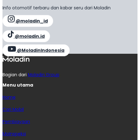
Info otomotif terbaru dan kabar seru dari Moladin
@moladin_id
@moladin.id
@MoladinIndonesia
Bagian dari
Moladin Group
Menu utama
Home
Cari Mobil
Pembiayaan
MoInspeksi