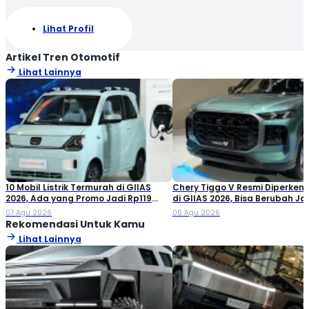
Lihat Profil
Artikel Tren Otomotif
Lihat Lainnya
10 Mobil Listrik Termurah di GIIAS
Chery Tiggo V Resmi Diperken
2026, Ada yang Promo Jadi Rp119
di GIIAS 2026, Bisa Berubah Ja
Jutaan!
Double Cabin
07 Agu 2026
06 Agu 2026
Rekomendasi Untuk Kamu
Lihat Lainnya