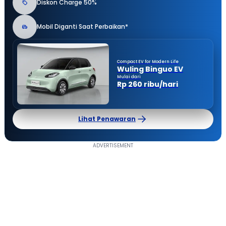
Diskon Charge 50%
Mobil Diganti Saat Perbaikan*
Compact EV for Modern Life
Wuling Binguo EV
Mulai dari
Rp 260 ribu/hari
Lihat Penawaran