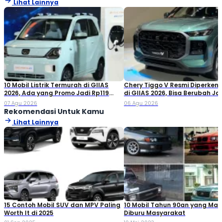
Lihat Lainnya
unchanged. It was popularised in the 1960s with the release of
Letraset sheets containing Lorem Ipsum passages, and more
recently with desktop publishing software like Aldus PageMaker
including versions of Lorem Ipsum
10 Mobil Listrik Termurah di GIIAS
Chery Tiggo V Resmi Diperken
2026, Ada yang Promo Jadi Rp119
di GIIAS 2026, Bisa Berubah Ja
Jutaan!
Double Cabin
07 Agu 2026
06 Agu 2026
Rekomendasi Untuk Kamu
Lihat Lainnya
15 Contoh Mobil SUV dan MPV Paling
10 Mobil Tahun 90an yang Mas
Worth It di 2025
Diburu Masyarakat