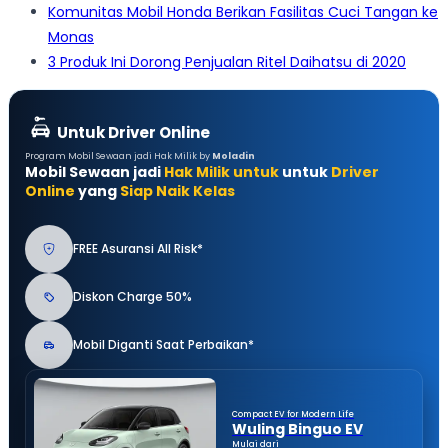
Komunitas Mobil Honda Berikan Fasilitas Cuci Tangan ke
Monas
3 Produk Ini Dorong Penjualan Ritel Daihatsu di 2020
Untuk Driver Online
Program Mobil Sewaan jadi Hak Milik by
Moladin
Mobil Sewaan jadi
Hak Milik untuk
untuk
Driver
Online
yang
Siap Naik Kelas
FREE Asuransi All Risk*
Diskon Charge 50%
Mobil Diganti Saat Perbaikan*
Compact EV for Modern Life
Wuling Binguo EV
Mulai dari