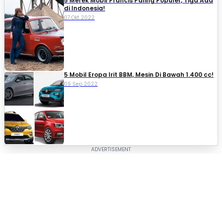
5 Merek Mobil Prancis Paling Populer, Tiga Ada
di Indonesia!
07 Okt 2022
5 Mobil Eropa Irit BBM, Mesin Di Bawah 1.400 cc!
09 Sep 2022