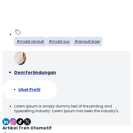
mobil renault
mobil suv
renault kiger
Deni Ferlindungan
Lihat Profil
Lorem Ipsum is simply dummy text of the printing and
typesetting industry. Lorem Ipsum has been the industry's
standard dummy text ever since the 1500s, when an unknown
printer took a galley of type and scrambled it to make a type
specimen book. It has survived not only five centuries, but also
Artikel Tren Otomotif
the leap into electronic typesetting, remaining essentially