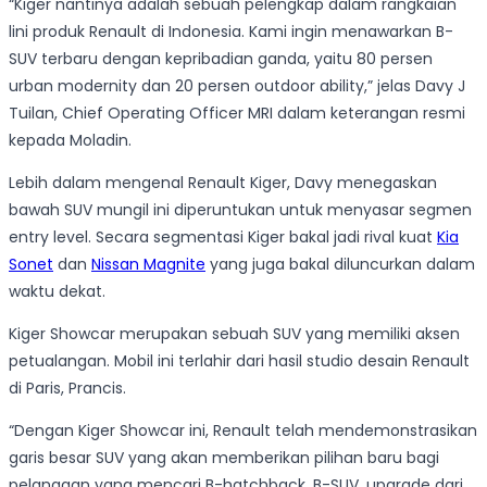
“Kiger nantinya adalah sebuah pelengkap dalam rangkaian
lini produk Renault di Indonesia. Kami ingin menawarkan B-
SUV terbaru dengan kepribadian ganda, yaitu 80 persen
urban modernity dan 20 persen outdoor ability,” jelas Davy J
Tuilan, Chief Operating Officer MRI dalam keterangan resmi
kepada Moladin.
Lebih dalam mengenal Renault Kiger, Davy menegaskan
bawah SUV mungil ini diperuntukan untuk menyasar segmen
entry level. Secara segmentasi Kiger bakal jadi rival kuat
Kia
Sonet
dan
Nissan Magnite
yang juga bakal diluncurkan dalam
waktu dekat.
Kiger Showcar merupakan sebuah SUV yang memiliki aksen
petualangan. Mobil ini terlahir dari hasil studio desain Renault
di Paris, Prancis.
“Dengan Kiger Showcar ini, Renault telah mendemonstrasikan
garis besar SUV yang akan memberikan pilihan baru bagi
pelanggan yang mencari B-hatchback, B-SUV, upgrade dari