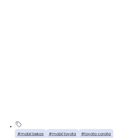
mobil bekas
mobil toyota
toyota corolla