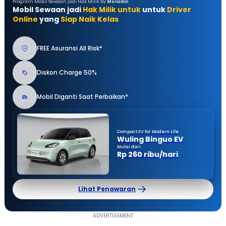
Program Mobil Sewaan jadi Hak Milik by
Moladin
Mobil Sewaan jadi
Hak Milik untuk
untuk
Driver
Online
yang
Siap Naik Kelas
FREE Asuransi All Risk*
Diskon Charge 50%
Mobil Diganti Saat Perbaikan*
Compact EV for Modern Life
Wuling Binguo EV
Mulai dari
Rp 260 ribu/hari
Lihat Penawaran