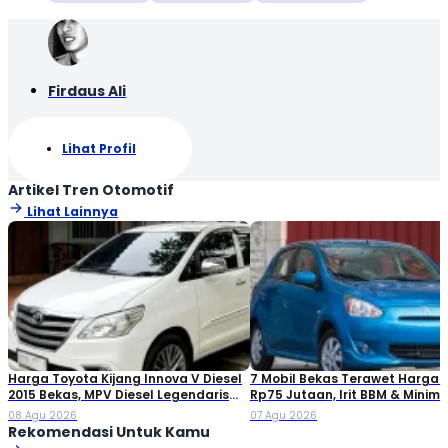
Firdaus Ali
Lihat Profil
Artikel Tren Otomotif
Lihat Lainnya
Harga Toyota Kijang Innova V Diesel
7 Mobil Bekas Terawet Harga 
2015 Bekas, MPV Diesel Legendaris
Rp75 Jutaan, Irit BBM & Minim 
yang Masih Dicari
08 Agu 2026
07 Agu 2026
Rekomendasi Untuk Kamu