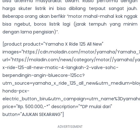
bisa diterima masyarakat awam. Rasio performa dengan
harga skuter listrik ini bisa dibilang terpaut sangat jauh.
Beberapa orang akan berfikir “motor mahal-mahal kok nggak
bisa ngebut, boros listrik lagi (jarak tempuh yang minim
dengan lama pengisian)”.
[product product="Yamaha X Ride 125 All New"
images="https://cdn.moladin.com/motor/yamaha/Yamaha_X_
url="https://moladin.com/news/category/motor//yamaha/
x-ride-125-all-new-matic-4-langkah-2-valve-sohc-
berpendingin-angin-bluecore-125cc?
utm_source=yamaha_x_ride_125_all_new&utm_medium=blog_
honda-pcx-
electric_button_biru&utm_campaign=utm_name%3Dyamaha_
price="Rp. 500.000,-*" description="*DP mulai dari"
button="AJUKAN SEKARANG"]