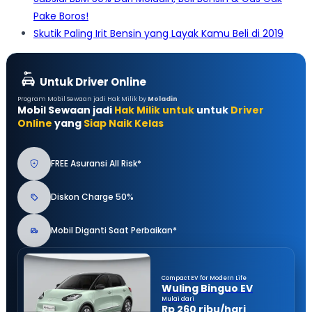
Pake Boros!
Skutik Paling Irit Bensin yang Layak Kamu Beli di 2019
Untuk Driver Online
Program Mobil Sewaan jadi Hak Milik by
Moladin
Mobil Sewaan jadi
Hak Milik untuk
untuk
Driver
Online
yang
Siap Naik Kelas
FREE Asuransi All Risk*
Diskon Charge 50%
Mobil Diganti Saat Perbaikan*
Compact EV for Modern Life
Wuling Binguo EV
Mulai dari
Rp 260 ribu/hari