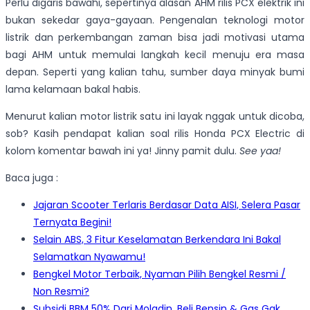
Perlu digaris bawahi, sepertinya alasan AHM rilis PCX elektrik ini
bukan sekedar gaya-gayaan. Pengenalan teknologi motor
listrik dan perkembangan zaman bisa jadi motivasi utama
bagi AHM untuk memulai langkah kecil menuju era masa
depan. Seperti yang kalian tahu, sumber daya minyak bumi
lama kelamaan bakal habis.
Menurut kalian motor listrik satu ini layak nggak untuk dicoba,
sob? Kasih pendapat kalian soal rilis Honda PCX Electric di
kolom komentar bawah ini ya! Jinny pamit dulu.
See yaa!
Baca juga :
Jajaran Scooter Terlaris Berdasar Data AISI, Selera Pasar
Ternyata Begini!
Selain ABS, 3 Fitur Keselamatan Berkendara Ini Bakal
Selamatkan Nyawamu!
Bengkel Motor Terbaik, Nyaman Pilih Bengkel Resmi /
Non Resmi?
Subsidi BBM 50% Dari Moladin, Beli Bensin & Gas Gak