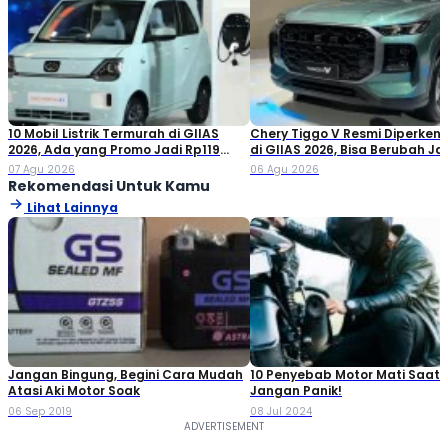
10 Mobil Listrik Termurah di GIIAS
Chery Tiggo V Resmi Diperken
2026, Ada yang Promo Jadi Rp119
di GIIAS 2026, Bisa Berubah Ja
Jutaan!
Double Cabin
07 Agu 2026
06 Agu 2026
Rekomendasi Untuk Kamu
Lihat Lainnya
Jangan Bingung, Begini Cara Mudah
10 Penyebab Motor Mati Saat 
Atasi Aki Motor Soak
Jangan Panik!
06 Sep 2019
08 Jul 2024