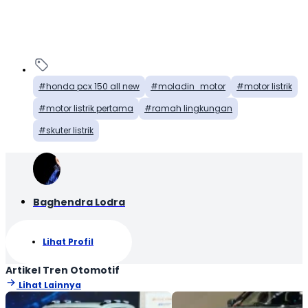
honda pcx 150 all new
moladin_motor
motor listrik
motor listrik pertama
ramah lingkungan
skuter listrik
Baghendra Lodra
Lihat Profil
Artikel Tren Otomotif
Lihat Lainnya