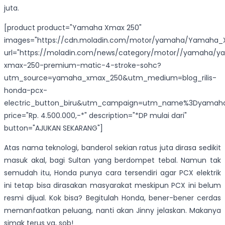
juta.
[product product="Yamaha Xmax 250"
images="https://cdn.moladin.com/motor/yamaha/Yamaha_X
url="https://moladin.com/news/category/motor//yamaha/
xmax-250-premium-matic-4-stroke-sohc?
utm_source=yamaha_xmax_250&utm_medium=blog_rilis-
honda-pcx-
electric_button_biru&utm_campaign=utm_name%3Dyamah
price="Rp. 4.500.000,-*" description="*DP mulai dari"
button="AJUKAN SEKARANG"]
Atas nama teknologi, banderol sekian ratus juta dirasa sedikit
masuk akal, bagi Sultan yang berdompet tebal. Namun tak
semudah itu, Honda punya cara tersendiri agar PCX elektrik
ini tetap bisa dirasakan masyarakat meskipun PCX ini belum
resmi dijual. Kok bisa? Begitulah Honda, bener-bener cerdas
memanfaatkan peluang, nanti akan Jinny jelaskan. Makanya
simak terus ya, sob!