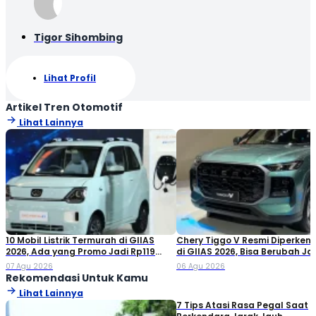
Tigor Sihombing
Lihat Profil
Artikel Tren Otomotif
Lihat Lainnya
10 Mobil Listrik Termurah di GIIAS
Chery Tiggo V Resmi Diperken
2026, Ada yang Promo Jadi Rp119
di GIIAS 2026, Bisa Berubah Ja
Jutaan!
Double Cabin
07 Agu 2026
06 Agu 2026
Rekomendasi Untuk Kamu
Lihat Lainnya
7 Tips Atasi Rasa Pegal Saat