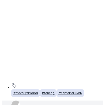
motor yamaha
touring
Yamaha NMax