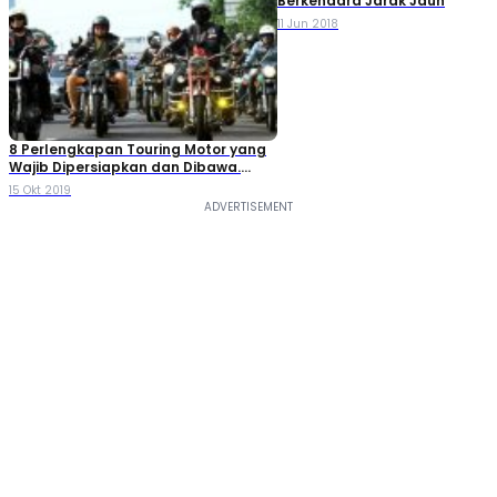
Berkendara Jarak Jauh
11 Jun 2018
8 Perlengkapan Touring Motor yang
Wajib Dipersiapkan dan Dibawa.
Udah Punya?
15 Okt 2019