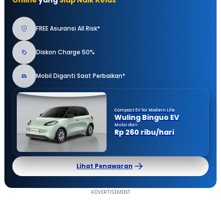
Online
yang
Siap Naik Kelas
FREE Asuransi All Risk*
Diskon Charge 50%
Mobil Diganti Saat Perbaikan*
Compact EV for Modern Life
Wuling Binguo EV
Mulai dari
Rp 260 ribu/hari
Lihat Penawaran