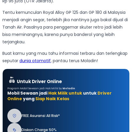
Rp 95 juta (OTR Jakarta).
Tentu kemunculan Royal Alloy GP 125 dan GP 180 di Malaysia
menjadi angin segar, terlebih jika nantinya juga bakal dijual di
Tanah Air. Pasalnya para penggemar skuter retro jadi lebih
bisa meminangnya, karena punya banderol yang lebih
terjangkau.
Buat kamu yang mau tahu informasi terbaru dan terlengkap
seputar
dunia otomotif
, pantau terus Moladin!
Untuk Driver Online
Program Mobil Sewaan jadi Hak Milik by
Moladin
Mobil Sewaan jadi
Hak Milik untuk
untuk
Driver
Online
yang
Siap Naik Kelas
FREE Asuransi All Risk*
Diskon Charge 50%