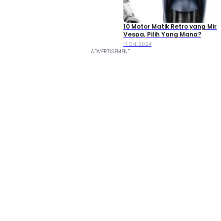
10 Motor Matik Retro yang Miri
Vespa, Pilih Yang Mana?
17 Okt 2024