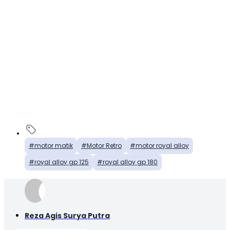
motor matik
Motor Retro
motor royal alloy
royal alloy gp 125
royal alloy gp 180
Reza Agis Surya Putra