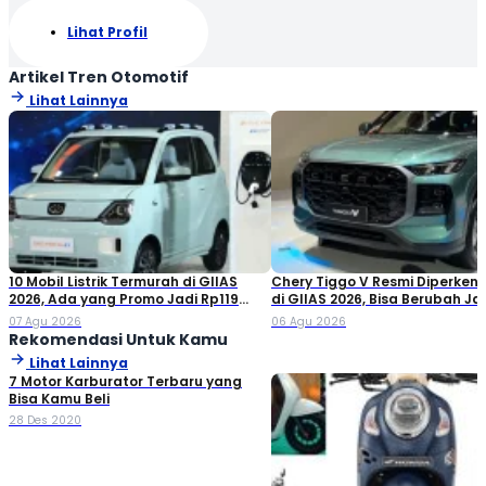
Lihat Profil
Artikel Tren Otomotif
Lihat Lainnya
10 Mobil Listrik Termurah di GIIAS
Chery Tiggo V Resmi Diperken
2026, Ada yang Promo Jadi Rp119
di GIIAS 2026, Bisa Berubah Ja
Jutaan!
Double Cabin
07 Agu 2026
06 Agu 2026
Rekomendasi Untuk Kamu
Lihat Lainnya
7 Motor Karburator Terbaru yang
Bisa Kamu Beli
28 Des 2020