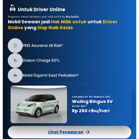
Untuk Driver Online
Program Mobil Sewaan jadi Hak Milik by
Moladin
Mobil Sewaan jadi
Hak Milik untuk
untuk
Driver
Online
yang
Siap Naik Kelas
FREE Asuransi All Risk*
Diskon Charge 50%
Mobil Diganti Saat Perbaikan*
Compact EV for Modern Life
Wuling Binguo EV
Mulai dari
Rp 260 ribu/hari
Lihat Penawaran