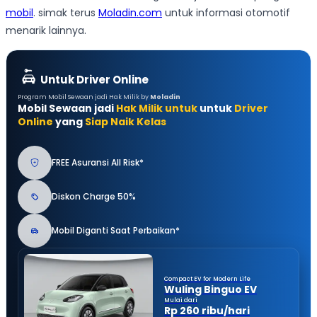
mobil
. simak terus
Moladin.com
untuk informasi otomotif
menarik lainnya.
Untuk Driver Online
Program Mobil Sewaan jadi Hak Milik by
Moladin
Mobil Sewaan jadi
Hak Milik untuk
untuk
Driver
Online
yang
Siap Naik Kelas
FREE Asuransi All Risk*
Diskon Charge 50%
Mobil Diganti Saat Perbaikan*
Compact EV for Modern Life
Wuling Binguo EV
Mulai dari
Rp 260 ribu/hari