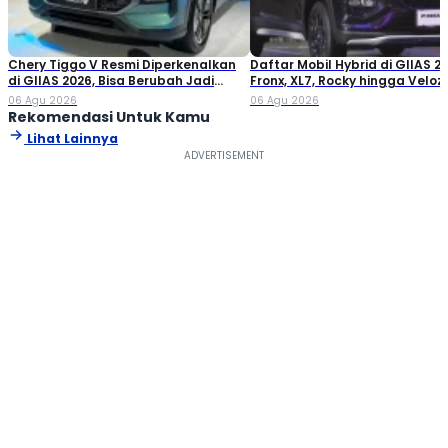
Chery Tiggo V Resmi Diperkenalkan
Daftar Mobil Hybrid di GIIAS 20
di GIIAS 2026, Bisa Berubah Jadi
Fronx, XL7, Rocky hingga Veloz!
Double Cabin
06 Agu 2026
06 Agu 2026
Rekomendasi Untuk Kamu
Lihat Lainnya