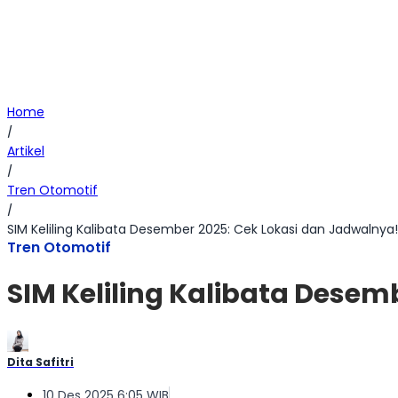
Home
/
Artikel
/
Tren Otomotif
/
SIM Keliling Kalibata Desember 2025: Cek Lokasi dan Jadwalnya!
Tren Otomotif
SIM Keliling Kalibata Desem
Dita Safitri
10 Des 2025 6:05 WIB