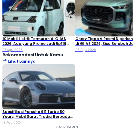
10 Mobil Listrik Termurah di GIIAS
Chery Tiggo V Resmi Diperken
2026, Ada yang Promo Jadi Rp119
di GIIAS 2026, Bisa Berubah Ja
Jutaan!
Double Cabin
07 Agu 2026
06 Agu 2026
Rekomendasi Untuk Kamu
Lihat Lainnya
Spesifikasi Porsche 911 Turbo 50
Years, Mobil Sarat Tradisi Berpadu
Modernisasi
19 Agu 2024