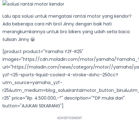
Lalu apa solusi untuk mengatasi rantai motor yang kendor?
Ada beberapa cara nih bro1 Jinny dengan baik hati
merangkumkannya untuk bro bikers yang udah setia baca
tulisan Jinny 😀
[product product="Yamaha YZF-R25"
images="https://cdn.moladin.com/motor/yamaha/Yamaha_Y
url="https://moladin.com/news/category/motor//yamaha/
yzf-r25-sports-liquid-cooled-4-stroke-dohc-250cc?
utm_source=yamaha_yzf-
r25&utm_medium=blog_solusirantaimotor_button_biru&u
r25" price="Rp. 4.500.000,-*" description="*DP mulai dari"
button="AJUKAN SEKARANG"]