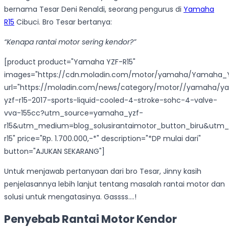
bernama Tesar Deni Renaldi, seorang pengurus di
Yamaha
R15
Cibuci. Bro Tesar bertanya:
“Kenapa rantai motor sering kendor?”
[product product="Yamaha YZF-R15"
images="https://cdn.moladin.com/motor/yamaha/Yamaha_YZ
url="https://moladin.com/news/category/motor//yamaha/
yzf-r15-2017-sports-liquid-cooled-4-stroke-sohc-4-valve-
vva-155cc?utm_source=yamaha_yzf-
r15&utm_medium=blog_solusirantaimotor_button_biru&u
r15" price="Rp. 1.700.000,-*" description="*DP mulai dari"
button="AJUKAN SEKARANG"]
Untuk menjawab pertanyaan dari bro Tesar, Jinny kasih
penjelasannya lebih lanjut tentang masalah rantai motor dan
solusi untuk mengatasinya. Gassss….!
Penyebab Rantai Motor Kendor