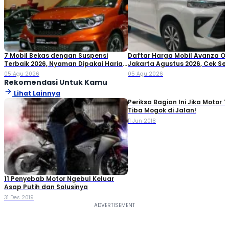
7 Mobil Bekas dengan Suspensi
Daftar Harga Mobil Avanza O
Terbaik 2026, Nyaman Dipakai Harian
Jakarta Agustus 2026, Cek S
hingga Perjalanan Jauh
Variannya!
05 Agu 2026
05 Agu 2026
Rekomendasi Untuk Kamu
Lihat Lainnya
Periksa Bagian Ini Jika Motor T
Tiba Mogok di Jalan!
11 Jun 2018
11 Penyebab Motor Ngebul Keluar
Asap Putih dan Solusinya
31 Des 2019