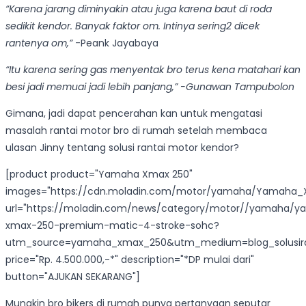
“Karena jarang diminyakin atau juga karena baut di roda
sedikit kendor. Banyak faktor om. Intinya sering2 dicek
rantenya om,”
-Peank Jayabaya
“Itu karena sering gas menyentak bro terus kena matahari kan
besi jadi memuai jadi lebih panjang,” -Gunawan Tampubolon
Gimana, jadi dapat pencerahan kan untuk mengatasi
masalah rantai motor bro di rumah setelah membaca
ulasan Jinny tentang solusi rantai motor kendor?
[product product="Yamaha Xmax 250"
images="https://cdn.moladin.com/motor/yamaha/Yamaha_X
url="https://moladin.com/news/category/motor//yamaha/
xmax-250-premium-matic-4-stroke-sohc?
utm_source=yamaha_xmax_250&utm_medium=blog_solusi
price="Rp. 4.500.000,-*" description="*DP mulai dari"
button="AJUKAN SEKARANG"]
Mungkin bro bikers di rumah punya pertanyaan seputar